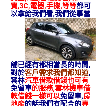
寶,3C,電器,手機,等等
都可
以拿給我們看,
我們從事當
舖已經有都相當長的時間,
對於
客戶需求我們都知道
,
雲林
汽車借款借錢也可有
免留車
的服務,雲林機車借
款借錢一樣可以
免留車
,
房
地產
的話我們有配合的
專