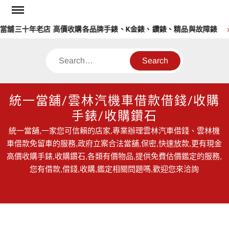
Skip
to
十年老店 高價收購各品牌手錶、K金錶、鑽錶、精品與故障錶
雲
content
Search
統一當舖/雲林汽機車借款借錢/收購
手錶/收購鑽石
統一當舖,一家您可信賴的店家,專業辦理雲林汽車借錢、雲林機
車借款免留車的服務,政府立案合法當舖,保密,快速放款,更有現金
高價收購手錶,收購鑽石,各類有價物品,提供免費估價鑑定的服務,
您有借款,借錢,收購,鑑定相關問題嗎,歡迎您來洽詢