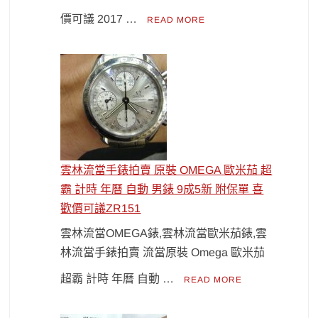
價可議 2017 …
READ MORE
雲林流當手錶拍賣 原裝 OMEGA 歐米茄 超
霸 計時 年曆 自動 男錶 9成5新 附保單 喜
歡價可議ZR151
雲林流當OMEGA錶,雲林流當歐米茄錶,雲
林流當手錶拍賣 流當原裝 Omega 歐米茄
超霸 計時 年曆 自動 …
READ MORE