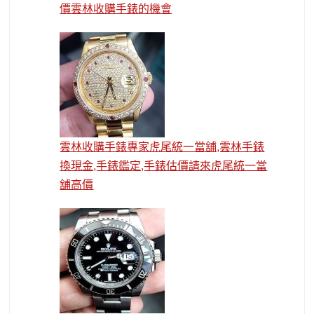
價雲林收購手錶的機會
雲林收購手錶專家虎尾統一當舖,雲林手錶
換現金,手錶鑑定,手錶估價請來虎尾統一當
舖高價