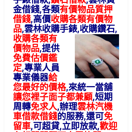
金借錢,各類
有價物品質押
借錢
,高價
收購各類有價物
品
,雲林收購手錶,收購鑽石,
收購各類有
價物品
,提供
免費估價鑑
定
,專業人員
專業儀器
給
您最好的價格
,來統一
當舖
讓您裡子面子都兼顧
,短期
周轉
免求人
,辦理
雲林汽機
車借款
借錢
的服務,還可
免
留車
,可超貸,立即放款
,
歡迎