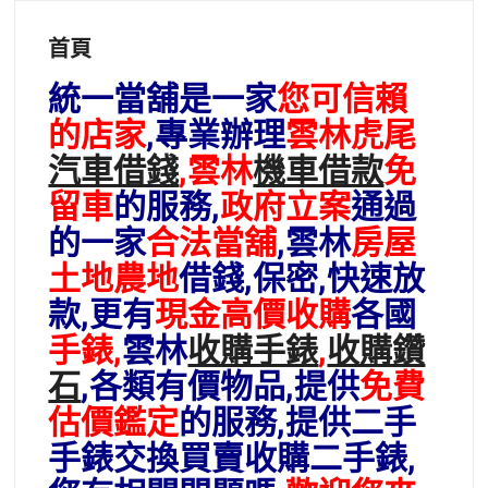
首頁
統一當舖是一家
您可信賴
的店家
,專業辦理
雲林虎尾
汽車借錢
,雲林
機車借款
免
留車
的服務,
政府立案
通過
的一家
合法當舖
,雲林
房屋
土地農地
借錢,保密,快速放
款,更有
現金高價收購
各國
手錶,
雲林
收購手錶
,
收購鑽
石
,各類有價物品,提供
免費
估價鑑定
的服務,提供二手
手錶交換買賣收購二手錶,