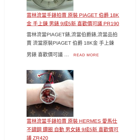
雲林流當手錶拍賣 原裝 PIAGET 伯爵 18K
金 手上鍊 男錶 9成5新 喜歡價可議 PR190
雲林流當PIAGET錶,流當伯爵錶,流當品拍
賣 流當原裝PIAGET 伯爵 18K金 手上鍊
男錶 喜歡價可議 …
READ MORE
雲林流當手錶拍賣 原裝 HERMES 愛馬仕
不鏽鋼 鑽圈 自動 男女錶 9成5新 喜歡價可
議 ZR420