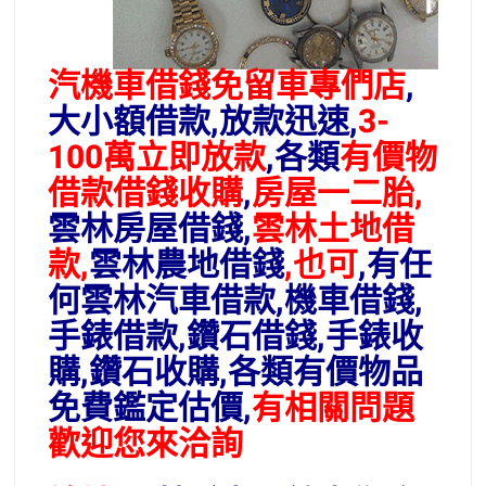
汽機車借錢免留車專們店
,
大小額借款,放款迅速,
3-
100萬立即放款
,各類
有價物
借款借錢收購
,
房屋一二胎,
雲林房屋借錢,
雲林
土地借
款,
雲林農地借錢
,也可
,
有任
何雲林汽車借款,機車借錢,
手錶借款,鑽石借錢,手錶收
購,鑽石收購,各類有價物品
免費鑑定估價,
有相關問題
歡迎您來洽詢