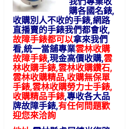
我們專業收
購各國名錶,
收購別人不收的手錶,網路
直播賣的手錶我們都會收,
故障手錶都可以
拿來我們
看,統一當舖專業
雲林收購
故障手錶
,現金高價收購,
雲
林收購手錶,雲林收購鑽石,
雲林收購精品,收購無保單
手錶,雲林收購勞力士手錶,
收購精品手錶
,專收各大品
牌故障手錶,
有任何問題歡
迎您來洽詢