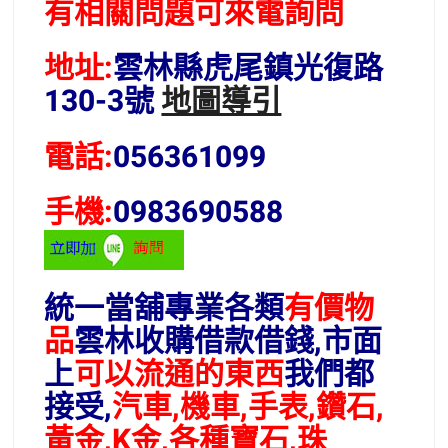
有相關問題可來電詢問
地址:
雲林縣虎尾鎮光復路
130-3號
地圖導引
電話:
056361099
手機:
0983690588
統一當舖專業各類
有價物
品
雲林
收購借款借錢,市面
上
可以流通的東西
我們都
接受,
汽車,機車,手表,鑽石,
黃金,K金,各種寶石,珠