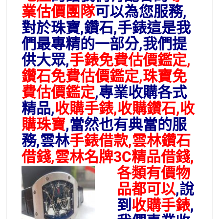
業估價團隊
可以為您服務,
對於珠寶,鑽石,手錶這是我
們最專精的一部分,我們提
供大眾,
手錶免費估價鑑定,
鑽石免費估價鑑定,珠寶免
費估價鑑定
,專業收購各式
精品,
收購手錶,收購鑽石,收
購珠寶
,當然也有典當的服
務,雲林
手錶借款,雲林鑽石
借錢,雲林名牌3C精品借錢,
各類有價物
品都可以
,說
到
收購手錶
,