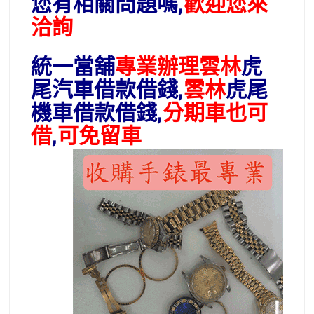
您有相關問題嗎,
歡迎您來
洽詢
統一當舖
專業辦理雲林
虎
尾
汽車借款借錢,
雲林
虎尾
機車借款借錢,
分期車也可
借
,
可免留車