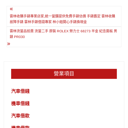
文
章
雲林收購手錶專業店家,統一當舖提供免費手錶估價 手錶鑑定 雲林收購
故障手錶 雲林手錶借錢專家 林小姐開心手錶換現金
導
雲林流當品拍賣 流當二手 原裝 ROLEX 勞力士 68273 半金 紀念面板 男
覽
錶 PR030
營業項目
汽車借錢
機車借錢
汽車借款