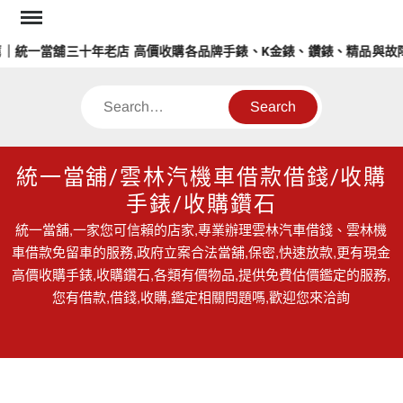
Skip
to
統一當舖三十年老店 高價收購各品牌手錶、K金錶、鑽錶、精品與故障
content
Search
統一當舖/雲林汽機車借款借錢/收購
手錶/收購鑽石
統一當舖,一家您可信賴的店家,專業辦理雲林汽車借錢、雲林機
車借款免留車的服務,政府立案合法當舖,保密,快速放款,更有現金
高價收購手錶,收購鑽石,各類有價物品,提供免費估價鑑定的服務,
您有借款,借錢,收購,鑑定相關問題嗎,歡迎您來洽詢