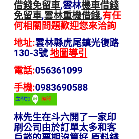
借錢免留車
,雲林
機車借錢
免留車
,
雲林重機借錢
,
有任
何相關問題歡迎您來洽詢
地址:
雲林縣虎尾鎮光復路
130-3號
地圖導引
電話:
056361099
手機:
0983690588
林先生在斗六開了一家印
刷公司由於訂單太多和客
戶談的票期沒算好,原料錢