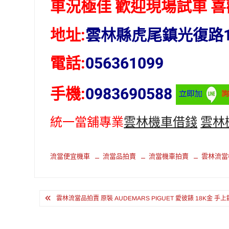
車況極佳 歡迎現場試車 
地址:
雲林縣虎尾鎮光復路1
電話:
056361099
手機:
0983690588
統一當舖專業
雲林機車借錢
雲林
流當便宜機車
流當品拍賣
流當機車拍賣
雲林流當
文
雲林流當品拍賣 原裝 AUDEMARS PIGUET 愛彼錶 18K金 手
章