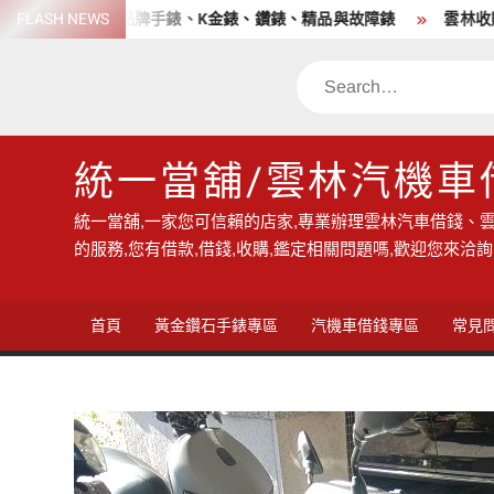
Skip
 高價收購各品牌手錶、K金錶、鑽錶、精品與故障錶
FLASH NEWS
雲林收購手
to
content
Search
統一當舖/雲林汽機車
統一當舖,一家您可信賴的店家,專業辦理雲林汽車借錢、雲
的服務,您有借款,借錢,收購,鑑定相關問題嗎,歡迎您來洽詢
首頁
黃金鑽石手錶專區
汽機車借錢專區
常見