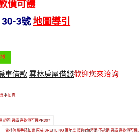
喜歡價可議
30-3號
地圖導引
機車借款
雲林房屋借錢
歡迎您來洽詢
機車拍賣
上鍊 鑽圈 男錶 喜歡價可議PR307
雲林流當手錶拍賣 原裝 BREITLING 百年靈 復仇者II海狼 不銹鋼 男錶 喜歡價可議 Z