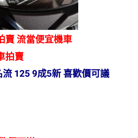
拍賣 流當便宜機車
車拍賣
名流 125 9成5新 喜歡價可議