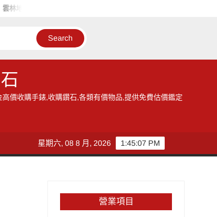
地區的收購手錶服務,讓您獲得現金高價雲林收購手錶的機會
雲林
鑽石
金高價收購手錶,收購鑽石,各類有價物品,提供免費估價鑑定
星期六, 08 8 月, 2026
1:45:08 PM
營業項目