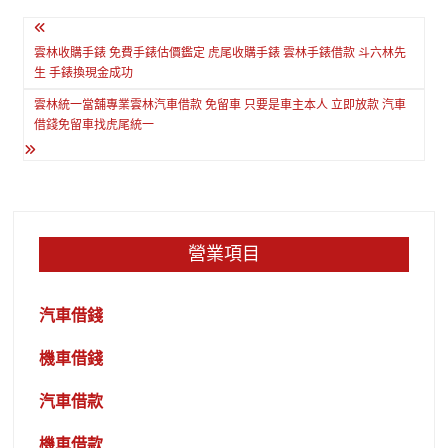
文
章
雲林收購手錶 免費手錶估價鑑定 虎尾收購手錶 雲林手錶借款 斗六林先
生 手錶換現金成功
導
雲林統一當舖專業雲林汽車借款 免留車 只要是車主本人 立即放款 汽車
覽
借錢免留車找虎尾統一
營業項目
汽車借錢
機車借錢
汽車借款
機車借款