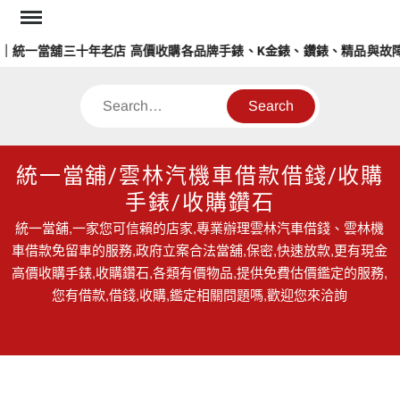
Skip
to
統一當舖三十年老店 高價收購各品牌手錶、K金錶、鑽錶、精品與故障
content
Search
統一當舖/雲林汽機車借款借錢/收購
手錶/收購鑽石
統一當舖,一家您可信賴的店家,專業辦理雲林汽車借錢、雲林機
車借款免留車的服務,政府立案合法當舖,保密,快速放款,更有現金
高價收購手錶,收購鑽石,各類有價物品,提供免費估價鑑定的服務,
您有借款,借錢,收購,鑑定相關問題嗎,歡迎您來洽詢