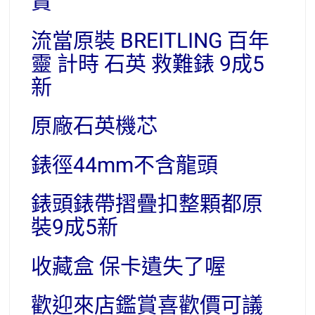
賣
流當原裝 BREITLING 百年
靈 計時 石英 救難錶 9成5
新
原廠石英機芯
錶徑44mm不含龍頭
錶頭錶帶摺疊扣整顆都原
裝9成5新
收藏盒 保卡遺失了喔
歡迎來店鑑賞喜歡價可議