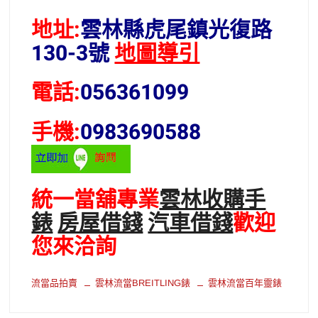
地址:
雲林縣虎尾鎮光復路
130-3號
地圖導引
電話:
056361099
手機:
0983690588
統一當舖專業
雲林收購手
錶
房屋借錢
汽車借錢
歡迎
您來洽詢
流當品拍賣
雲林流當BREITLING錶
雲林流當百年靈錶