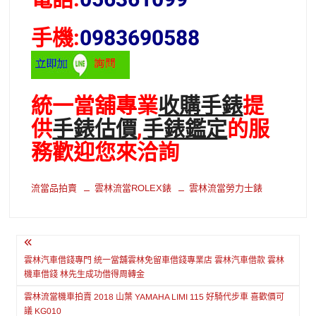
手機:
0983690588
統一當舖專業
收購手錶
提
供
手錶估價
,
手錶鑑定
的服
務歡迎您來洽詢
流當品拍賣
雲林流當ROLEX錶
雲林流當勞力士錶
文
章
雲林汽車借錢專門 統一當舖雲林免留車借錢專業店 雲林汽車借款 雲林
機車借錢 林先生成功借得周轉金
導
雲林流當機車拍賣 2018 山葉 YAMAHA LIMI 115 好騎代步車 喜歡價可
覽
議 KG010