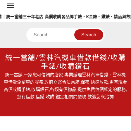
Skip
to
｜統一當舖三十年老店 高價收購各品牌手錶、K金錶、鑽錶、精品與故障
content
Search
統一當舖/雲林汽機車借款借錢/收購
手錶/收購鑽石
統一當舖,一家您可信賴的店家,專業辦理雲林汽車借錢、雲林機
車借款免留車的服務,政府立案合法當舖,保密,快速放款,更有現金
高價收購手錶,收購鑽石,各類有價物品,提供免費估價鑑定的服務,
您有借款,借錢,收購,鑑定相關問題嗎,歡迎您來洽詢