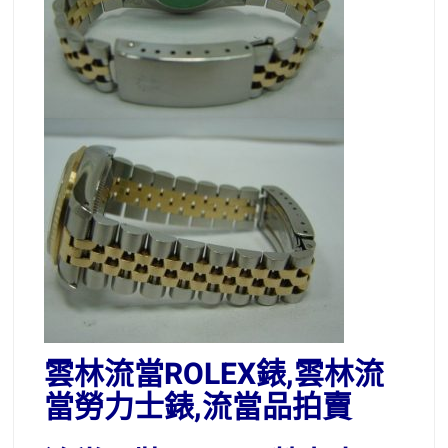
雲林流當ROLEX錶,雲林流
當勞力士錶,流當品拍賣