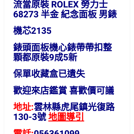
流當原裝 ROLEX 勞力士
68273 半金 紀念面板 男錶
機芯2135
錶頭面板機心錶帶帶扣整
顆都原裝9成5新
保單收藏盒已遺失
歡迎來店鑑賞 喜歡價可議
地址:
雲林縣虎尾鎮光復路
130-3號
地圖導引
電話:
056361099