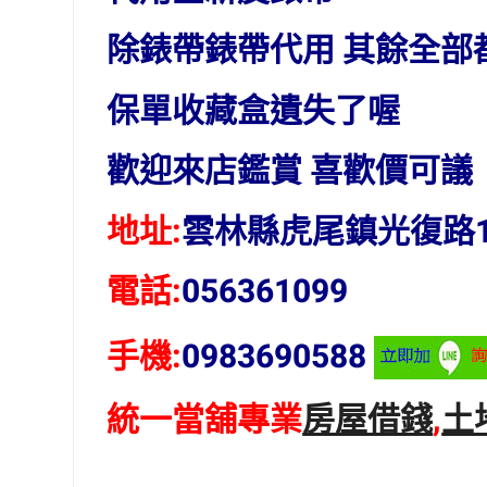
除錶帶錶帶代用 其餘全部
保單收藏盒遺失了喔
歡迎來店鑑賞 喜歡價可議
地址:
雲林縣虎尾鎮光復路1
電話:
056361099
手機:
0983690588
統一當舖專業
房屋借錢
,
土