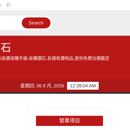
林地區的收購手錶服務,讓您獲得現金高價雲林收購手錶的機會
雲
鑽石
金高價收購手錶,收購鑽石,各類有價物品,提供免費估價鑑定
星期四, 06 8 月, 2026
12:39:04 AM
營業項目