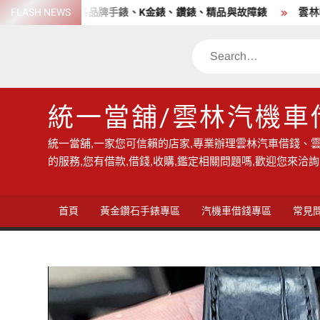
Skip
店 高價收購各品牌手錶、K金錶、鑽錶、精品與故障錶
FLASH NEWS
雲林收購
to
content
Search
統一當舖/雲林汽機車
統一當舖,一家您可信賴的店家,專業辦理雲林汽車借錢、雲
的服務,您有借款,借錢,收購,鑑定相關問題嗎,歡迎您來洽詢
首頁
黃金鑽石手錶專區
汽機車借錢專區
常見