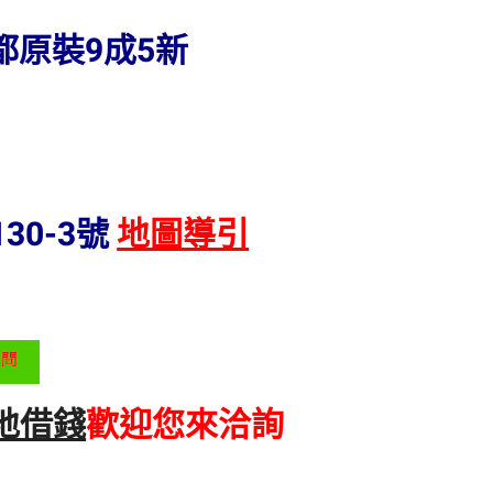
都原裝9成5新
30-3號
地圖導引
地借錢
歡迎您來洽詢