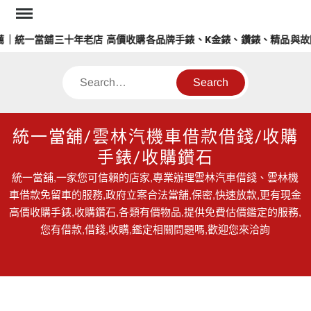
Skip
to
｜統一當舖三十年老店 高價收購各品牌手錶、K金錶、鑽錶、精品與故
content
Search
統一當舖/雲林汽機車借款借錢/收購
手錶/收購鑽石
統一當舖,一家您可信賴的店家,專業辦理雲林汽車借錢、雲林機
車借款免留車的服務,政府立案合法當舖,保密,快速放款,更有現金
高價收購手錶,收購鑽石,各類有價物品,提供免費估價鑑定的服務,
您有借款,借錢,收購,鑑定相關問題嗎,歡迎您來洽詢