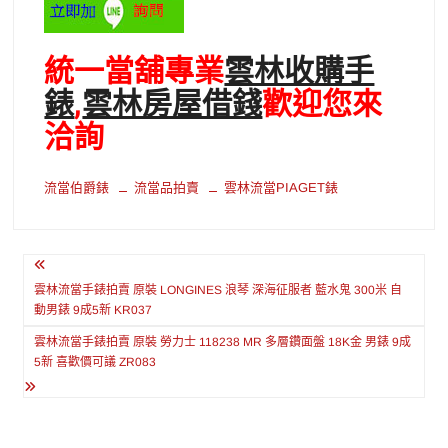
統一當舖專業
雲林收購手
錶
,
雲林房屋借錢
歡迎您來
洽詢
流當伯爵錶
流當品拍賣
雲林流當PIAGET錶
文
章
雲林流當手錶拍賣 原裝 LONGINES 浪琴 深海征服者 藍水鬼 300米 自
動男錶 9成5新 KR037
導
雲林流當手錶拍賣 原裝 勞力士 118238 MR 多層鑽面盤 18K金 男錶 9成
覽
5新 喜歡價可議 ZR083