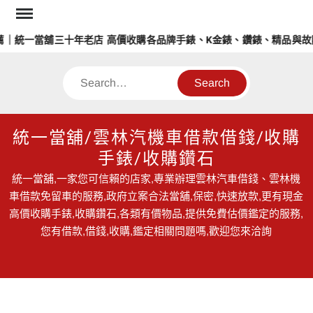
Skip
to
｜統一當舖三十年老店 高價收購各品牌手錶、K金錶、鑽錶、精品與故障
content
Search
統一當舖/雲林汽機車借款借錢/收購
手錶/收購鑽石
統一當舖,一家您可信賴的店家,專業辦理雲林汽車借錢、雲林機
車借款免留車的服務,政府立案合法當舖,保密,快速放款,更有現金
高價收購手錶,收購鑽石,各類有價物品,提供免費估價鑑定的服務,
您有借款,借錢,收購,鑑定相關問題嗎,歡迎您來洽詢