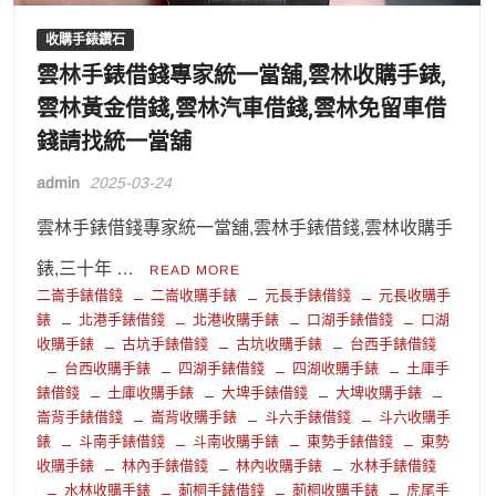
收購手錶鑽石
雲林手錶借錢專家統一當舖,雲林收購手錶,
雲林黃金借錢,雲林汽車借錢,雲林免留車借
錢請找統一當舖
admin
2025-03-24
雲林手錶借錢專家統一當舖,雲林手錶借錢,雲林收購手
錶,三十年 …
READ MORE
二崙手錶借錢
二崙收購手錶
元長手錶借錢
元長收購手
錶
北港手錶借錢
北港收購手錶
口湖手錶借錢
口湖
收購手錶
古坑手錶借錢
古坑收購手錶
台西手錶借錢
台西收購手錶
四湖手錶借錢
四湖收購手錶
土庫手
錶借錢
土庫收購手錶
大埤手錶借錢
大埤收購手錶
崙背手錶借錢
崙背收購手錶
斗六手錶借錢
斗六收購手
錶
斗南手錶借錢
斗南收購手錶
東勢手錶借錢
東勢
收購手錶
林內手錶借錢
林內收購手錶
水林手錶借錢
水林收購手錶
莿桐手錶借錢
莿桐收購手錶
虎尾手