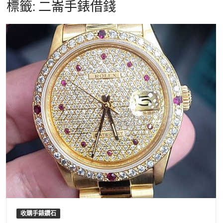
標籤:
二崙手錶借錢
收購手錶鑽石