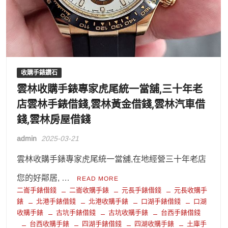
收購手錶鑽石
雲林收購手錶專家虎尾統一當舖,三十年老
店雲林手錶借錢,雲林黃金借錢,雲林汽車借
錢,雲林房屋借錢
admin
2025-03-21
雲林收購手錶專家虎尾統一當舖,在地經營三十年老店
您的好鄰居, …
READ MORE
二崙手錶借錢
二崙收購手錶
元長手錶借錢
元長收購手
錶
北港手錶借錢
北港收購手錶
口湖手錶借錢
口湖
收購手錶
古坑手錶借錢
古坑收購手錶
台西手錶借錢
台西收購手錶
四湖手錶借錢
四湖收購手錶
土庫手