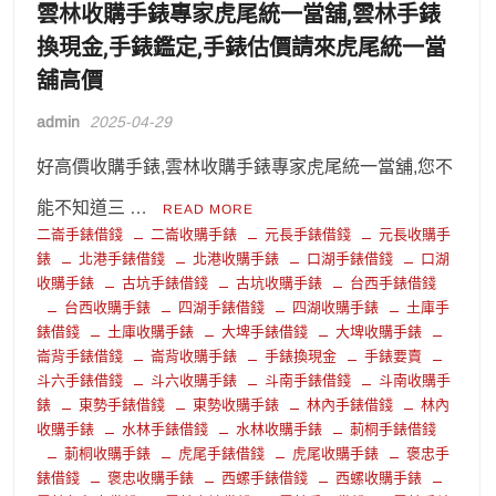
雲林收購手錶專家虎尾統一當舖,雲林手錶
換現金,手錶鑑定,手錶估價請來虎尾統一當
舖高價
admin
2025-04-29
好高價收購手錶,雲林收購手錶專家虎尾統一當舖,您不
能不知道三 …
READ MORE
二崙手錶借錢
二崙收購手錶
元長手錶借錢
元長收購手
錶
北港手錶借錢
北港收購手錶
口湖手錶借錢
口湖
收購手錶
古坑手錶借錢
古坑收購手錶
台西手錶借錢
台西收購手錶
四湖手錶借錢
四湖收購手錶
土庫手
錶借錢
土庫收購手錶
大埤手錶借錢
大埤收購手錶
崙背手錶借錢
崙背收購手錶
手錶換現金
手錶要賣
斗六手錶借錢
斗六收購手錶
斗南手錶借錢
斗南收購手
錶
東勢手錶借錢
東勢收購手錶
林內手錶借錢
林內
收購手錶
水林手錶借錢
水林收購手錶
莿桐手錶借錢
莿桐收購手錶
虎尾手錶借錢
虎尾收購手錶
褒忠手
錶借錢
褒忠收購手錶
西螺手錶借錢
西螺收購手錶