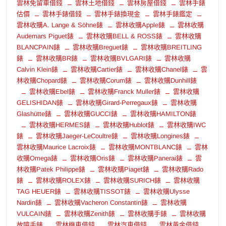
雲林免留車借錢
雲林土地借錢
雲林房屋借錢
雲林手錶
估價
雲林手錶借錢
雲林手錶換現金
雲林手錶鑑定
雲林收購A. Lange & Söhne錶
雲林收購Apple錶
雲林收購
Audemars Piguet錶
雲林收購BELL & ROSS錶
雲林收購
BLANCPAIN錶
雲林收購Breguet錶
雲林收購BREITLING
錶
雲林收購BR錶
雲林收購BVLGARI錶
雲林收購
Calvin Klein錶
雲林收購Cartier錶
雲林收購Chanel錶
雲
林收購Chopard錶
雲林收購Corum錶
雲林收購Dunhill錶
雲林收購Ebel錶
雲林收購Franck Muller錶
雲林收購
GELISHIDAN錶
雲林收購Girard-Perregaux錶
雲林收購
Glashütte錶
雲林收購GUCCI錶
雲林收購HAMILTON錶
雲林收購HERMES錶
雲林收購Hublot錶
雲林收購IWC
錶
雲林收購Jaeger-LeCoultre錶
雲林收購Longines錶
雲林收購Maurice Lacroix錶
雲林收購MONTBLANC錶
雲林
收購Omega錶
雲林收購Oris錶
雲林收購Panerai錶
雲
林收購Patek Philippe錶
雲林收購Piaget錶
雲林收購Rado
錶
雲林收購ROLEX錶
雲林收購SURICH錶
雲林收購
TAG HEUER錶
雲林收購TISSOT錶
雲林收購Ulysse
Nardin錶
雲林收購Vacheron Constantin錶
雲林收購
VULCAIN錶
雲林收購Zenith錶
雲林收購手錶
雲林收購
故障手錶
雲林機車借錢
雲林汽車借錢
雲林黃金借錢