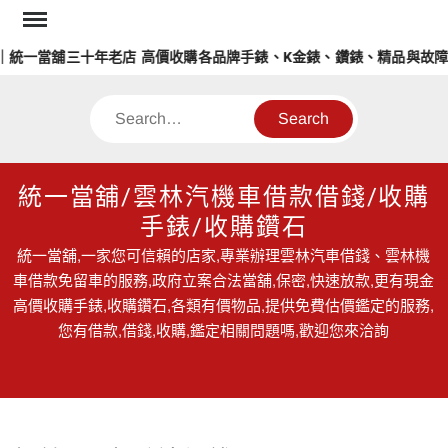
Skip
to
統一當舖三十年老店 高價收購各品牌手錶、K金錶、鑽錶、精品與故障錶
content
Search
統一當舖/雲林汽機車借款借錢/收購
手錶/收購鑽石
統一當舖,一家您可信賴的店家,專業辦理雲林汽車借錢、雲林機
車借款免留車的服務,政府立案合法當舖,保密,快速放款,更有現金
高價收購手錶,收購鑽石,各類有價物品,提供免費估價鑑定的服務,
您有借款,借錢,收購,鑑定相關問題嗎,歡迎您來洽詢