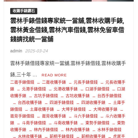
收購手錶鑽石
雲林手錶借錢專家統一當舖,雲林收購手錶,
雲林黃金借錢,雲林汽車借錢,雲林免留車借
錢請找統一當舖
admin
2025-03-24
雲林手錶借錢專家統一當舖,雲林手錶借錢,雲林收購手
錶,三十年 …
READ MORE
二崙手錶借錢
二崙收購手錶
元長手錶借錢
元長收購手
錶
北港手錶借錢
北港收購手錶
口湖手錶借錢
口湖
收購手錶
古坑手錶借錢
古坑收購手錶
台西手錶借錢
台西收購手錶
四湖手錶借錢
四湖收購手錶
土庫手
錶借錢
土庫收購手錶
大埤手錶借錢
大埤收購手錶
崙背手錶借錢
崙背收購手錶
斗六手錶借錢
斗六收購手
錶
斗南手錶借錢
斗南收購手錶
東勢手錶借錢
東勢
收購手錶
林內手錶借錢
林內收購手錶
水林手錶借錢
水林收購手錶
莿桐手錶借錢
莿桐收購手錶
虎尾手