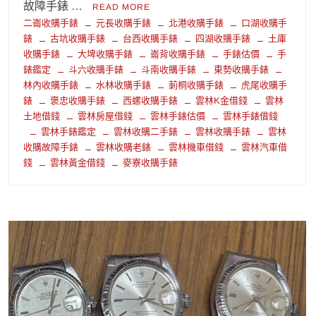
故障手錶 …
READ MORE
二崙收購手錶
元長收購手錶
北港收購手錶
口湖收購手
錶
古坑收購手錶
台西收購手錶
四湖收購手錶
土庫
收購手錶
大埤收購手錶
崙背收購手錶
手錶估價
手
錶鑑定
斗六收購手錶
斗南收購手錶
東勢收購手錶
林內收購手錶
水林收購手錶
莿桐收購手錶
虎尾收購手
錶
褒忠收購手錶
西螺收購手錶
雲林K金借錢
雲林
土地借錢
雲林房屋借錢
雲林手錶估價
雲林手錶借錢
雲林手錶鑑定
雲林收購二手錶
雲林收購手錶
雲林
收購故障手錶
雲林收購老錶
雲林機車借錢
雲林汽車借
錢
雲林黃金借錢
麥寮收購手錶