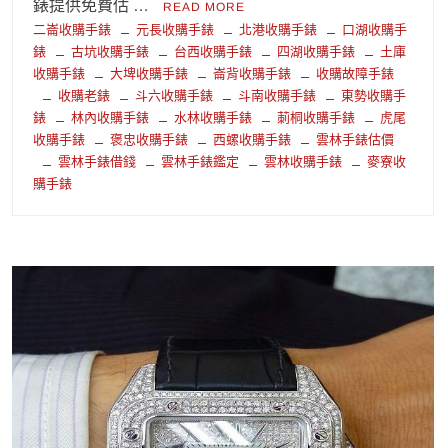
錶提供免費估 …
READ MORE
二崙收購手錶
元長收購手錶
北港收購手錶
口湖收購手
錶
古坑收購手錶
台西收購手錶
四湖收購手錶
土庫
收購手錶
大埤收購手錶
崙背收購手錶
收購故障手錶
收購老錶
斗六收購手錶
斗南收購手錶
東勢收購手
錶
林內收購手錶
水林收購手錶
莿桐收購手錶
虎尾
收購手錶
褒忠收購手錶
西螺收購手錶
雲林手錶估價
雲林手錶借錢
雲林手錶鑑定
雲林收購手錶
麥寮收
購手錶