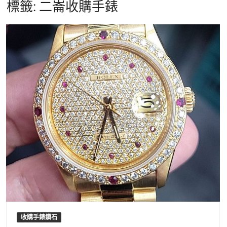
標籤:
二崙收購手錶
收購手錶鑽石