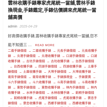
雲林收購手錶專家虎尾統一當舖,雲林手錶
換現金,手錶鑑定,手錶估價請來虎尾統一當
舖高價
admin
2025-04-29
好高價收購手錶,雲林收購手錶專家虎尾統一當舖,您不
能不知道三 …
READ MORE
二崙手錶借錢
二崙收購手錶
元長手錶借錢
元長收購手
錶
北港手錶借錢
北港收購手錶
口湖手錶借錢
口湖
收購手錶
古坑手錶借錢
古坑收購手錶
台西手錶借錢
台西收購手錶
四湖手錶借錢
四湖收購手錶
土庫手
錶借錢
土庫收購手錶
大埤手錶借錢
大埤收購手錶
崙背手錶借錢
崙背收購手錶
手錶換現金
手錶要賣
斗六手錶借錢
斗六收購手錶
斗南手錶借錢
斗南收購手
錶
東勢手錶借錢
東勢收購手錶
林內手錶借錢
林內
收購手錶
水林手錶借錢
水林收購手錶
莿桐手錶借錢
莿桐收購手錶
虎尾手錶借錢
虎尾收購手錶
褒忠手
錶借錢
褒忠收購手錶
西螺手錶借錢
西螺收購手錶