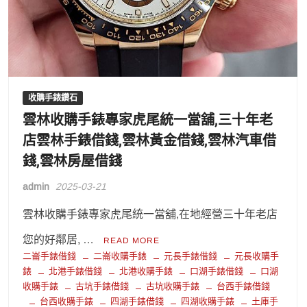
收購手錶鑽石
雲林收購手錶專家虎尾統一當舖,三十年老
店雲林手錶借錢,雲林黃金借錢,雲林汽車借
錢,雲林房屋借錢
admin
2025-03-21
雲林收購手錶專家虎尾統一當舖,在地經營三十年老店
您的好鄰居, …
READ MORE
二崙手錶借錢
二崙收購手錶
元長手錶借錢
元長收購手
錶
北港手錶借錢
北港收購手錶
口湖手錶借錢
口湖
收購手錶
古坑手錶借錢
古坑收購手錶
台西手錶借錢
台西收購手錶
四湖手錶借錢
四湖收購手錶
土庫手