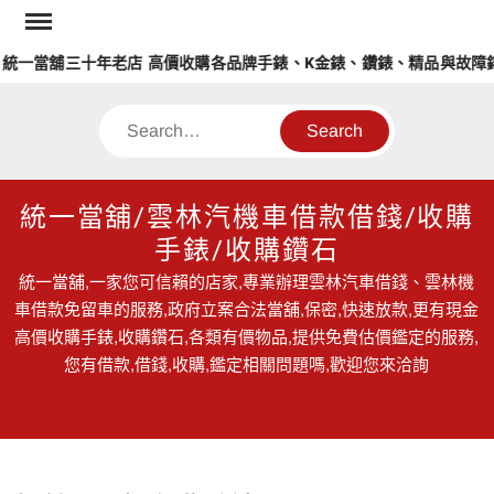
Skip
to
當舖三十年老店 高價收購各品牌手錶、K金錶、鑽錶、精品與故障錶
content
Search
統一當舖/雲林汽機車借款借錢/收購
手錶/收購鑽石
統一當舖,一家您可信賴的店家,專業辦理雲林汽車借錢、雲林機
車借款免留車的服務,政府立案合法當舖,保密,快速放款,更有現金
高價收購手錶,收購鑽石,各類有價物品,提供免費估價鑑定的服務,
您有借款,借錢,收購,鑑定相關問題嗎,歡迎您來洽詢