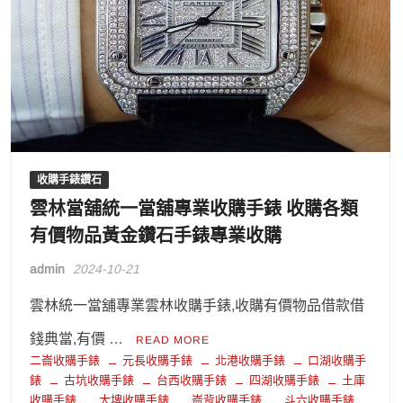
收購手錶鑽石
雲林當舖統一當舖專業收購手錶 收購各類
有價物品黃金鑽石手錶專業收購
admin
2024-10-21
雲林統一當舖專業雲林收購手錶,收購有價物品借款借
錢典當,有價 …
READ MORE
二崙收購手錶
元長收購手錶
北港收購手錶
口湖收購手
錶
古坑收購手錶
台西收購手錶
四湖收購手錶
土庫
收購手錶
大埤收購手錶
崙背收購手錶
斗六收購手錶