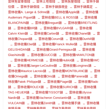
雲林免留車借錢
雲林土地借錢
雲林房屋借錢
雲林手錶
估價
雲林手錶借錢
雲林手錶換現金
雲林手錶鑑定
雲林收購A. Lange & Söhne錶
雲林收購Apple錶
雲林收購
Audemars Piguet錶
雲林收購BELL & ROSS錶
雲林收購
BLANCPAIN錶
雲林收購Breguet錶
雲林收購BREITLING
錶
雲林收購BR錶
雲林收購BVLGARI錶
雲林收購
Calvin Klein錶
雲林收購Cartier錶
雲林收購Chanel錶
雲
林收購Chopard錶
雲林收購Corum錶
雲林收購Dunhill錶
雲林收購Ebel錶
雲林收購Franck Muller錶
雲林收購
GELISHIDAN錶
雲林收購Girard-Perregaux錶
雲林收購
Glashütte錶
雲林收購GUCCI錶
雲林收購HAMILTON錶
雲林收購HERMES錶
雲林收購Hublot錶
雲林收購IWC
錶
雲林收購Jaeger-LeCoultre錶
雲林收購Longines錶
雲林收購Maurice Lacroix錶
雲林收購MONTBLANC錶
雲林
收購Omega錶
雲林收購Oris錶
雲林收購Panerai錶
雲
林收購Patek Philippe錶
雲林收購Piaget錶
雲林收購Rado
錶
雲林收購ROLEX錶
雲林收購SURICH錶
雲林收購
TAG HEUER錶
雲林收購TISSOT錶
雲林收購Ulysse
Nardin錶
雲林收購Vacheron Constantin錶
雲林收購
VULCAIN錶
雲林收購Zenith錶
雲林收購手錶
雲林收購
故障手錶
雲林機車借錢
雲林汽車借錢
雲林黃金借錢