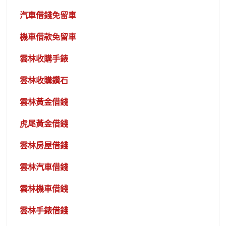
汽車借錢免留車
機車借款免留車
雲林收購手錶
雲林收購鑽石
雲林黃金借錢
虎尾黃金借錢
雲林房屋借錢
雲林汽車借錢
雲林機車借錢
雲林手錶借錢