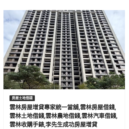
房屋土地借錢
雲林房屋增貸專家統一當舖,雲林房屋借錢,
雲林土地借錢,雲林農地借錢,雲林汽車借錢,
雲林收購手錶,李先生成功房屋增貸