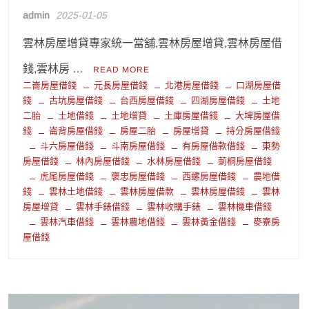
admin
2025-01-05
雲林房屋增貸專家統一當舖,雲林房屋增貸,雲林房屋借
錢,雲林房 …
READ MORE
二崙房屋借錢
元長房屋借錢
北港房屋借錢
口湖房屋借
錢
古坑房屋借錢
台西房屋借錢
四湖房屋借錢
土地
二胎
土地借錢
土地增貸
土庫房屋借錢
大埤房屋借
錢
崙背房屋借錢
房屋二胎
房屋增貸
持分房屋借錢
斗六房屋借錢
斗南房屋借錢
有房屋借款借錢
東勢
房屋借錢
林內房屋借錢
水林房屋借錢
莿桐房屋借錢
虎尾房屋借錢
褒忠房屋借錢
西螺房屋借錢
農地借
錢
雲林土地借錢
雲林房屋借款
雲林房屋借錢
雲林
房屋增貸
雲林手錶借錢
雲林收購手錶
雲林機車借錢
雲林汽車借錢
雲林農地借錢
雲林黃金借錢
麥寮房
屋借錢