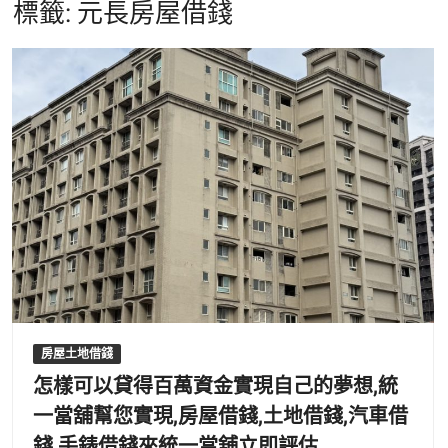
標籤:
元長房屋借錢
房屋土地借錢
怎樣可以貸得百萬資金實現自己的夢想,統
一當舖幫您實現,房屋借錢,土地借錢,汽車借
錢,手錶借錢來統一當舖立即評估