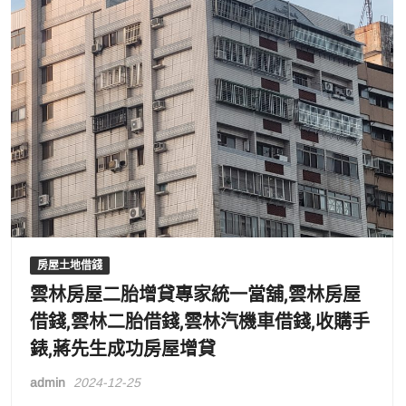
房屋土地借錢
雲林房屋二胎增貸專家統一當舖,雲林房屋
借錢,雲林二胎借錢,雲林汽機車借錢,收購手
錶,蔣先生成功房屋增貸
admin
2024-12-25