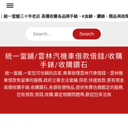
Skip
to
統一當舖三十年老店 高價收購各品牌手錶、K金錶、鑽錶、精品與故障
content
Search
統一當舖/雲林汽機車借款借錢/收購
手錶/收購鑽石
統一當舖,一家您可信賴的店家,專業辦理雲林汽車借錢、雲林機
車借款免留車的服務,政府立案合法當舖,保密,快速放款,更有現金
高價收購手錶,收購鑽石,各類有價物品,提供免費估價鑑定的服務,
您有借款,借錢,收購,鑑定相關問題嗎,歡迎您來洽詢