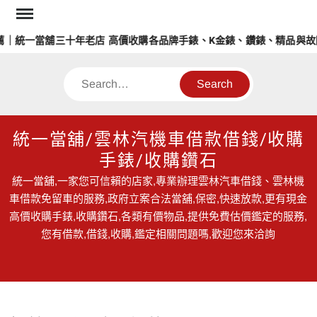
Skip
to
｜統一當舖三十年老店 高價收購各品牌手錶、K金錶、鑽錶、精品與故
content
Search
統一當舖/雲林汽機車借款借錢/收購
手錶/收購鑽石
統一當舖,一家您可信賴的店家,專業辦理雲林汽車借錢、雲林機
車借款免留車的服務,政府立案合法當舖,保密,快速放款,更有現金
高價收購手錶,收購鑽石,各類有價物品,提供免費估價鑑定的服務,
您有借款,借錢,收購,鑑定相關問題嗎,歡迎您來洽詢