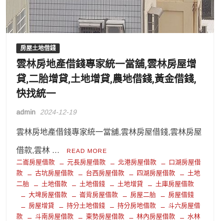
房屋土地借錢
雲林房地產借錢專家統一當舖,雲林房屋增
貸,二胎增貸,土地增貸,農地借錢,黃金借錢,
快找統一
admin
2024-12-19
雲林房地產借錢專家統一當舖,雲林房屋借錢,雲林房屋
借款,雲林 …
READ MORE
二崙房屋借款
元長房屋借款
北港房屋借款
口湖房屋借
款
古坑房屋借款
台西房屋借款
四湖房屋借款
土地
二胎
土地借款
土地借錢
土地增貸
土庫房屋借款
大埤房屋借款
崙背房屋借款
房屋二胎
房屋借錢
房屋增貸
持分土地借錢
持分房地借款
斗六房屋借
款
斗南房屋借款
東勢房屋借款
林內房屋借款
水林