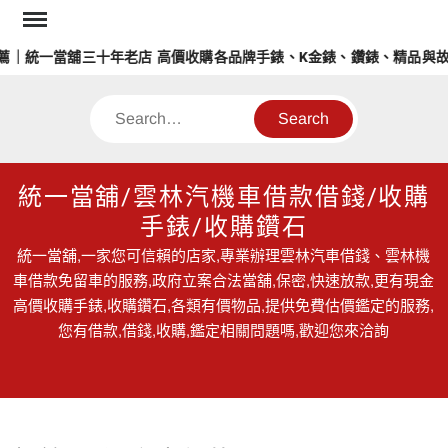
Skip
to
｜統一當舖三十年老店 高價收購各品牌手錶、K金錶、鑽錶、精品與故
content
Search
統一當舖/雲林汽機車借款借錢/收購
手錶/收購鑽石
統一當舖,一家您可信賴的店家,專業辦理雲林汽車借錢、雲林機
車借款免留車的服務,政府立案合法當舖,保密,快速放款,更有現金
高價收購手錶,收購鑽石,各類有價物品,提供免費估價鑑定的服務,
您有借款,借錢,收購,鑑定相關問題嗎,歡迎您來洽詢