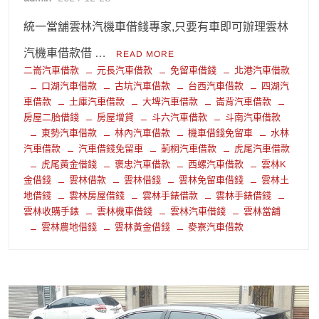
統一當舖雲林汽機車借錢專家,只要有車即可辦理雲林
汽機車借款借 …
READ MORE
二崙汽車借款
元長汽車借款
免留車借錢
北港汽車借款
口湖汽車借款
古坑汽車借款
台西汽車借款
四湖汽
車借款
土庫汽車借款
大埤汽車借款
崙背汽車借款
房屋二胎借錢
房屋增貸
斗六汽車借款
斗南汽車借款
東勢汽車借款
林內汽車借款
機車借錢免留車
水林
汽車借款
汽車借錢免留車
莿桐汽車借款
虎尾汽車借款
虎尾黃金借錢
褒忠汽車借款
西螺汽車借款
雲林K
金借錢
雲林借款
雲林借錢
雲林免留車借錢
雲林土
地借錢
雲林房屋借錢
雲林手錶借款
雲林手錶借錢
雲林收購手錶
雲林機車借錢
雲林汽車借錢
雲林當舖
雲林農地借錢
雲林黃金借錢
麥寮汽車借款