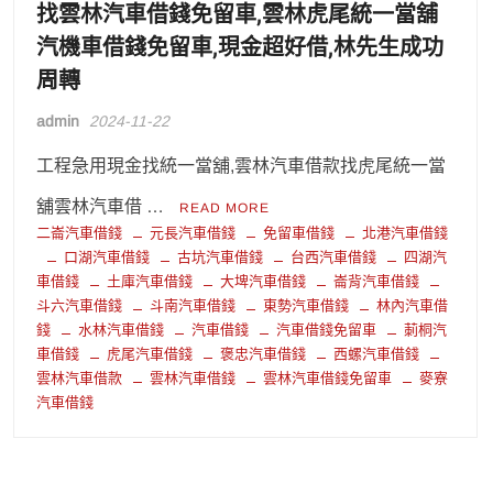
找雲林汽車借錢免留車,雲林虎尾統一當舖
汽機車借錢免留車,現金超好借,林先生成功
周轉
admin
2024-11-22
工程急用現金找統一當舖,雲林汽車借款找虎尾統一當
舖雲林汽車借 …
READ MORE
二崙汽車借錢
元長汽車借錢
免留車借錢
北港汽車借錢
口湖汽車借錢
古坑汽車借錢
台西汽車借錢
四湖汽
車借錢
土庫汽車借錢
大埤汽車借錢
崙背汽車借錢
斗六汽車借錢
斗南汽車借錢
東勢汽車借錢
林內汽車借
錢
水林汽車借錢
汽車借錢
汽車借錢免留車
莿桐汽
車借錢
虎尾汽車借錢
褒忠汽車借錢
西螺汽車借錢
雲林汽車借款
雲林汽車借錢
雲林汽車借錢免留車
麥寮
汽車借錢