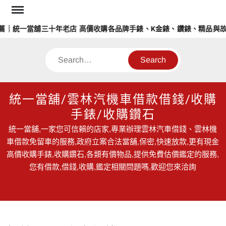
Skip
to
｜統一當舖三十年老店 高價收購各品牌手錶、K金錶、鑽錶、精品與故
content
Search
統一當舖/雲林汽機車借款借錢/收購
手錶/收購鑽石
統一當舖,一家您可信賴的店家,專業辦理雲林汽車借錢、雲林機
車借款免留車的服務,政府立案合法當舖,保密,快速放款,更有現金
高價收購手錶,收購鑽石,各類有價物品,提供免費估價鑑定的服務,
您有借款,借錢,收購,鑑定相關問題嗎,歡迎您來洽詢