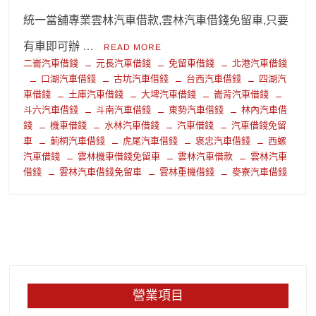
統一當舖專業雲林汽車借款,雲林汽車借錢免留車,只要
有車即可辦 …
READ MORE
二崙汽車借錢
元長汽車借錢
免留車借錢
北港汽車借錢
口湖汽車借錢
古坑汽車借錢
台西汽車借錢
四湖汽
車借錢
土庫汽車借錢
大埤汽車借錢
崙背汽車借錢
斗六汽車借錢
斗南汽車借錢
東勢汽車借錢
林內汽車借
錢
機車借錢
水林汽車借錢
汽車借錢
汽車借錢免留
車
莿桐汽車借錢
虎尾汽車借錢
褒忠汽車借錢
西螺
汽車借錢
雲林機車借錢免留車
雲林汽車借款
雲林汽車
借錢
雲林汽車借錢免留車
雲林重機借錢
麥寮汽車借錢
營業項目