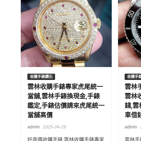
收購手錶鑽石
收購手
雲林收購手錶專家虎尾統一
雲林
當舖,雲林手錶換現金,手錶
雲林
鑑定,手錶估價請來虎尾統一
錢,
當舖高價
車借
admin
2025-04-29
admin
好高價收購手錶,雲林收購手錶專家
雲林手