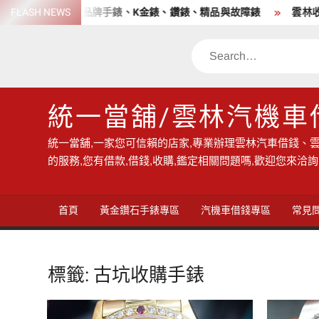
Skip
高價收購各品牌手錶、K金錶、鑽錶、精品與故障錶
FLASH NEWS
雲林收購手錶
to
content
Search
統一當舖/雲林汽機車
統一當舖,一家您可信賴的店家,專業辦理雲林汽車借錢、雲
的服務,您有借款,借錢,收購,鑑定相關問題嗎,歡迎您來洽詢
首頁
黃金鑽石手錶專區
汽機車借錢專區
常見
標籤:
古坑收購手錶