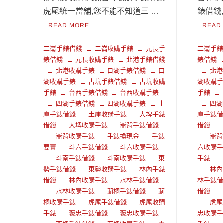
虎尾統一當舖,您不能不知道三 …
錶借錢
READ MORE
READ
二崙手錶借錢
二崙收購手錶
元長手
二崙手
錶借錢
元長收購手錶
北港手錶借錢
錶借錢
北港收購手錶
口湖手錶借錢
口
北港
湖收購手錶
古坑手錶借錢
古坑收購
湖收購
手錶
台西手錶借錢
台西收購手錶
手錶
四湖手錶借錢
四湖收購手錶
土
四湖
庫手錶借錢
土庫收購手錶
大埤手錶
庫手錶
借錢
大埤收購手錶
崙背手錶借錢
借錢
崙背收購手錶
手錶換現金
手錶
崙背
要賣
斗六手錶借錢
斗六收購手錶
六收購
斗南手錶借錢
斗南收購手錶
東
手錶
勢手錶借錢
東勢收購手錶
林內手錶
林內
借錢
林內收購手錶
水林手錶借錢
林手錶
水林收購手錶
莿桐手錶借錢
莿
借錢
桐收購手錶
虎尾手錶借錢
虎尾收購
虎尾
手錶
褒忠手錶借錢
褒忠收購手錶
忠收購