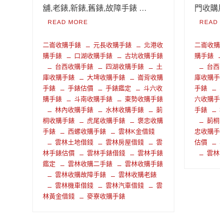
舖,老錶,新錶,舊錶,故障手錶 …
門收購
READ MORE
READ
二崙收購手錶
元長收購手錶
北港收
二崙收
購手錶
口湖收購手錶
古坑收購手錶
購手錶
台西收購手錶
四湖收購手錶
土
台西
庫收購手錶
大埤收購手錶
崙背收購
庫收購
手錶
手錶估價
手錶鑑定
斗六收
手錶
購手錶
斗南收購手錶
東勢收購手錶
六收購
林內收購手錶
水林收購手錶
莿
手錶
桐收購手錶
虎尾收購手錶
褒忠收購
莿桐
手錶
西螺收購手錶
雲林K金借錢
忠收購
雲林土地借錢
雲林房屋借錢
雲
估價
林手錶估價
雲林手錶借錢
雲林手錶
雲林
鑑定
雲林收購二手錶
雲林收購手錶
雲林收購故障手錶
雲林收購老錶
雲林機車借錢
雲林汽車借錢
雲
林黃金借錢
麥寮收購手錶