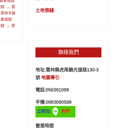
留車借錢
借錢
雲
土地借錢
雲林手錶
機車借錢
借錢
麥
聯絡我們
地址:雲林縣虎尾鎮光復路130-3
號
地圖導引
電話:056361099
手機:0983690588
營業時間