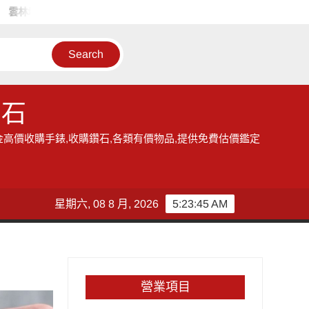
地區的收購手錶服務,讓您獲得現金高價雲林收購手錶的機會
雲林
鑽石
金高價收購手錶,收購鑽石,各類有價物品,提供免費估價鑑定
星期六, 08 8 月, 2026
5:23:46 AM
營業項目