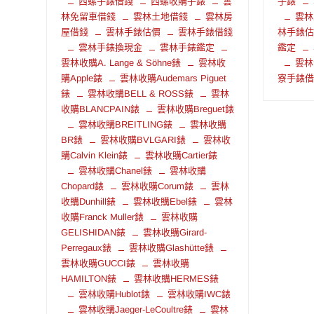
西螺手錶借錢
西螺收購手錶
雲
手錶
林免留車借錢
雲林土地借錢
雲林房
雲林
屋借錢
雲林手錶估價
雲林手錶借錢
林手錶
雲林手錶換現金
雲林手錶鑑定
鑑定
雲林收購A. Lange & Söhne錶
雲林收
雲林
購Apple錶
雲林收購Audemars Piguet
寮手錶
錶
雲林收購BELL & ROSS錶
雲林
收購BLANCPAIN錶
雲林收購Breguet錶
雲林收購BREITLING錶
雲林收購
BR錶
雲林收購BVLGARI錶
雲林收
購Calvin Klein錶
雲林收購Cartier錶
雲林收購Chanel錶
雲林收購
Chopard錶
雲林收購Corum錶
雲林
收購Dunhill錶
雲林收購Ebel錶
雲林
收購Franck Muller錶
雲林收購
GELISHIDAN錶
雲林收購Girard-
Perregaux錶
雲林收購Glashütte錶
雲林收購GUCCI錶
雲林收購
HAMILTON錶
雲林收購HERMES錶
雲林收購Hublot錶
雲林收購IWC錶
雲林收購Jaeger-LeCoultre錶
雲林