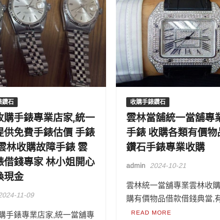
錶鑽石
收購手錶鑽石
收購手錶專業店家,統一
雲林當舖統一當舖專
提供免費手錶估價 手錶
手錶 收購各類有價物
 雲林收購故障手錶 雲
鑽石手錶專業收購
錶借錢專家 林小姐開心
admin
2024-10-21
換現金
雲林統一當舖專業雲林收購
2024-11-09
購有價物品借款借錢典當,有
READ MORE
購手錶專業店家,統一當舖專