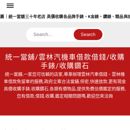
Skip
to
薦｜統一當舖三十年老店 高價收購各品牌手錶、K金錶、鑽錶、精品與故
content
Search
統一當舖/雲林汽機車借款借錢/收購
手錶/收購鑽石
統一當舖,一家您可信賴的店家,專業辦理雲林汽車借錢、雲林機
車借款免留車的服務,政府立案合法當舖,保密,快速放款,更有現金
高價收購手錶,收購鑽石,各類有價物品,提供免費估價鑑定的服務,
您有借款,借錢,收購,鑑定相關問題嗎,歡迎您來洽詢