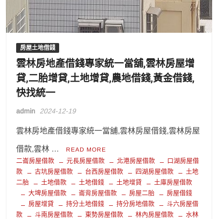
房屋土地借錢
雲林房地產借錢專家統一當舖,雲林房屋增
貸,二胎增貸,土地增貸,農地借錢,黃金借錢,
快找統一
admin
2024-12-19
雲林房地產借錢專家統一當舖,雲林房屋借錢,雲林房屋
借款,雲林 …
READ MORE
二崙房屋借款
元長房屋借款
北港房屋借款
口湖房屋借
款
古坑房屋借款
台西房屋借款
四湖房屋借款
土地
二胎
土地借款
土地借錢
土地增貸
土庫房屋借款
大埤房屋借款
崙背房屋借款
房屋二胎
房屋借錢
房屋增貸
持分土地借錢
持分房地借款
斗六房屋借
款
斗南房屋借款
東勢房屋借款
林內房屋借款
水林