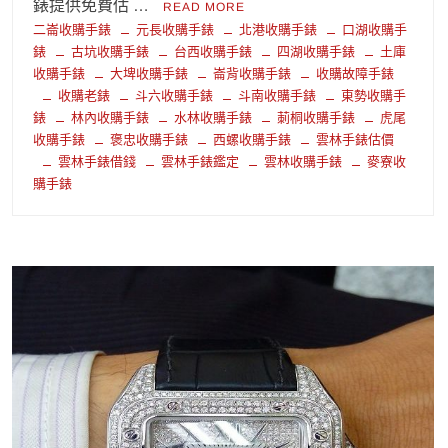
錶提供免費估 …
READ MORE
二崙收購手錶
元長收購手錶
北港收購手錶
口湖收購手
錶
古坑收購手錶
台西收購手錶
四湖收購手錶
土庫
收購手錶
大埤收購手錶
崙背收購手錶
收購故障手錶
收購老錶
斗六收購手錶
斗南收購手錶
東勢收購手
錶
林內收購手錶
水林收購手錶
莿桐收購手錶
虎尾
收購手錶
褒忠收購手錶
西螺收購手錶
雲林手錶估價
雲林手錶借錢
雲林手錶鑑定
雲林收購手錶
麥寮收
購手錶