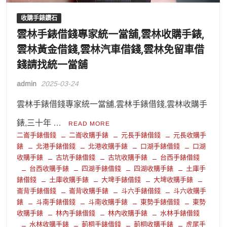
收購手錶鑽石
雲林手錶借錢專家統一當舖,雲林收購手錶,
雲林黃金借錢,雲林汽車借錢,雲林免留車借
錢請找統一當舖
admin
2025-03-24
雲林手錶借錢專家統一當舖,雲林手錶借錢,雲林收購手
錶,三十年 …
READ MORE
二崙手錶借錢
二崙收購手錶
元長手錶借錢
元長收購手
錶
北港手錶借錢
北港收購手錶
口湖手錶借錢
口湖
收購手錶
古坑手錶借錢
古坑收購手錶
台西手錶借錢
台西收購手錶
四湖手錶借錢
四湖收購手錶
土庫手
錶借錢
土庫收購手錶
大埤手錶借錢
大埤收購手錶
崙背手錶借錢
崙背收購手錶
斗六手錶借錢
斗六收購手
錶
斗南手錶借錢
斗南收購手錶
東勢手錶借錢
東勢
收購手錶
林內手錶借錢
林內收購手錶
水林手錶借錢
水林收購手錶
莿桐手錶借錢
莿桐收購手錶
虎尾手