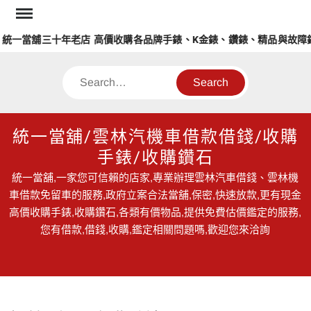
Skip
to
當舖三十年老店 高價收購各品牌手錶、K金錶、鑽錶、精品與故障錶
content
Search
統一當舖/雲林汽機車借款借錢/收購
手錶/收購鑽石
統一當舖,一家您可信賴的店家,專業辦理雲林汽車借錢、雲林機
車借款免留車的服務,政府立案合法當舖,保密,快速放款,更有現金
高價收購手錶,收購鑽石,各類有價物品,提供免費估價鑑定的服務,
您有借款,借錢,收購,鑑定相關問題嗎,歡迎您來洽詢