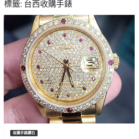
標籤:
台西收購手錶
收購手錶鑽石