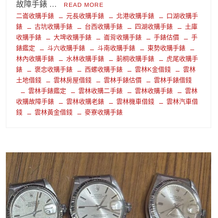
故障手錶 …
READ MORE
二崙收購手錶
元長收購手錶
北港收購手錶
口湖收購手
錶
古坑收購手錶
台西收購手錶
四湖收購手錶
土庫
收購手錶
大埤收購手錶
崙背收購手錶
手錶估價
手
錶鑑定
斗六收購手錶
斗南收購手錶
東勢收購手錶
林內收購手錶
水林收購手錶
莿桐收購手錶
虎尾收購手
錶
褒忠收購手錶
西螺收購手錶
雲林K金借錢
雲林
土地借錢
雲林房屋借錢
雲林手錶估價
雲林手錶借錢
雲林手錶鑑定
雲林收購二手錶
雲林收購手錶
雲林
收購故障手錶
雲林收購老錶
雲林機車借錢
雲林汽車借
錢
雲林黃金借錢
麥寮收購手錶