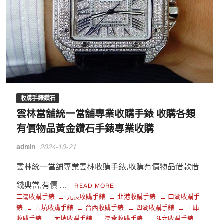
收購手錶鑽石
雲林當舖統一當舖專業收購手錶 收購各類
有價物品黃金鑽石手錶專業收購
admin
2024-10-21
雲林統一當舖專業雲林收購手錶,收購有價物品借款借
錢典當,有價 …
READ MORE
二崙收購手錶
元長收購手錶
北港收購手錶
口湖收購手
錶
古坑收購手錶
台西收購手錶
四湖收購手錶
土庫
收購手錶
大埤收購手錶
崙背收購手錶
斗六收購手錶