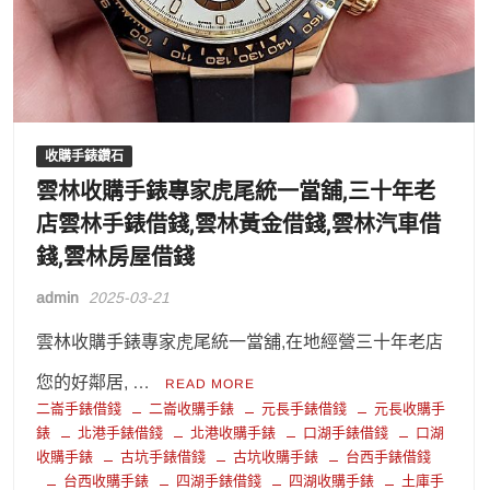
收購手錶鑽石
雲林收購手錶專家虎尾統一當舖,三十年老
店雲林手錶借錢,雲林黃金借錢,雲林汽車借
錢,雲林房屋借錢
admin
2025-03-21
雲林收購手錶專家虎尾統一當舖,在地經營三十年老店
您的好鄰居, …
READ MORE
二崙手錶借錢
二崙收購手錶
元長手錶借錢
元長收購手
錶
北港手錶借錢
北港收購手錶
口湖手錶借錢
口湖
收購手錶
古坑手錶借錢
古坑收購手錶
台西手錶借錢
台西收購手錶
四湖手錶借錢
四湖收購手錶
土庫手