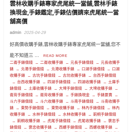
雲林收購手錶專家虎尾統一當舖,雲林手錶
換現金,手錶鑑定,手錶估價請來虎尾統一當
舖高價
admin
2025-04-29
好高價收購手錶,雲林收購手錶專家虎尾統一當舖,您不
能不知道三 …
READ MORE
二崙手錶借錢
二崙收購手錶
元長手錶借錢
元長收購手
錶
北港手錶借錢
北港收購手錶
口湖手錶借錢
口湖
收購手錶
古坑手錶借錢
古坑收購手錶
台西手錶借錢
台西收購手錶
四湖手錶借錢
四湖收購手錶
土庫手
錶借錢
土庫收購手錶
大埤手錶借錢
大埤收購手錶
崙背手錶借錢
崙背收購手錶
手錶換現金
手錶要賣
斗六手錶借錢
斗六收購手錶
斗南手錶借錢
斗南收購手
錶
東勢手錶借錢
東勢收購手錶
林內手錶借錢
林內
收購手錶
水林手錶借錢
水林收購手錶
莿桐手錶借錢
莿桐收購手錶
虎尾手錶借錢
虎尾收購手錶
褒忠手
錶借錢
褒忠收購手錶
西螺手錶借錢
西螺收購手錶