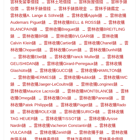
雲林免留車借錢
雲林土地借錢
雲林房屋借錢
雲林手錶
估價
雲林手錶借錢
雲林手錶換現金
雲林手錶鑑定
雲林收購A. Lange & Söhne錶
雲林收購Apple錶
雲林收購
Audemars Piguet錶
雲林收購BELL & ROSS錶
雲林收購
BLANCPAIN錶
雲林收購Breguet錶
雲林收購BREITLING
錶
雲林收購BR錶
雲林收購BVLGARI錶
雲林收購
Calvin Klein錶
雲林收購Cartier錶
雲林收購Chanel錶
雲
林收購Chopard錶
雲林收購Corum錶
雲林收購Dunhill錶
雲林收購Ebel錶
雲林收購Franck Muller錶
雲林收購
GELISHIDAN錶
雲林收購Girard-Perregaux錶
雲林收購
Glashütte錶
雲林收購GUCCI錶
雲林收購HAMILTON錶
雲林收購HERMES錶
雲林收購Hublot錶
雲林收購IWC
錶
雲林收購Jaeger-LeCoultre錶
雲林收購Longines錶
雲林收購Maurice Lacroix錶
雲林收購MONTBLANC錶
雲林
收購Omega錶
雲林收購Oris錶
雲林收購Panerai錶
雲
林收購Patek Philippe錶
雲林收購Piaget錶
雲林收購Rado
錶
雲林收購ROLEX錶
雲林收購SURICH錶
雲林收購
TAG HEUER錶
雲林收購TISSOT錶
雲林收購Ulysse
Nardin錶
雲林收購Vacheron Constantin錶
雲林收購
VULCAIN錶
雲林收購Zenith錶
雲林收購手錶
雲林收購
故障手錶
雲林機車借錢
雲林汽車借錢
雲林黃金借錢