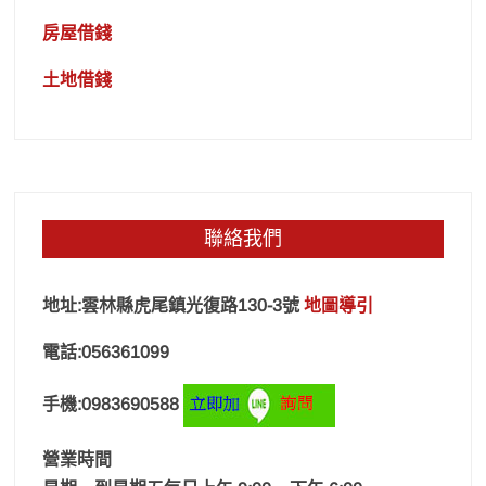
房屋借錢
土地借錢
聯絡我們
地址:雲林縣虎尾鎮光復路130-3號
地圖導引
電話:056361099
手機:0983690588
營業時間