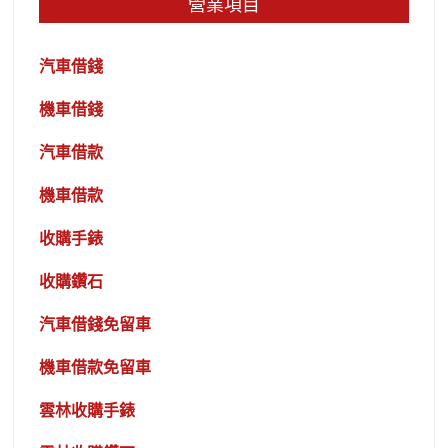
營業項目
汽車借錢
機車借錢
汽車借款
機車借款
收購手錶
收購鑽石
汽車借錢免留車
機車借款免留車
雲林收購手錶