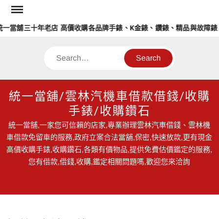
Skip
to
舖三十年老店 高價收購各品牌手錶、K金錶、鑽錶、精品與故障錶
content
Search
統一當舖/雲林汽機車借款借錢/收購
手錶/收購鑽石
統一當舖,一家您可信賴的店家,專業辦理雲林汽車借錢、雲林機
車借款免留車的服務,政府立案合法當舖,保密,快速放款,更有現金
高價收購手錶,收購鑽石,各類有價物品,提供免費估價鑑定的服務,
您有借款,借錢,收購,鑑定相關問題嗎,歡迎您來洽詢