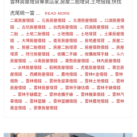
雲林房屋增貸專業店家,房屋二胎增貸,土地借錢,快找
虎尾統一當 …
READ MORE
二崙房屋借錢
元長房屋借錢
北港房屋借錢
口湖房屋借
錢
古坑房屋借錢
台西房屋借錢
四湖房屋借錢
土地
二胎
土地二胎借錢
土地借錢
土地增貸
土庫房屋借
錢
大埤房屋借錢
崙背房屋借錢
房地產增貸
房屋二
胎
房屋二胎借錢
房屋二胎增貸
房屋借款借錢
房屋
增貸
持分房屋借錢
收購二手錶
收購故障手錶
斗六
房屋借錢
斗南房屋借錢
東勢房屋借錢
林內房屋借錢
水林房屋借錢
莿桐房屋借錢
虎尾房屋借錢
褒忠房
屋借錢
西螺房屋借錢
農地借錢
雲林K金借錢
雲林
借款
雲林借錢
雲林免留車借錢
雲林土地借錢
雲林
房屋借錢
雲林房屋增貸
雲林手錶估價
雲林手錶借錢
雲林手錶鑑定
雲林收購手錶
雲林機車借錢
雲林汽
車借錢
雲林當舖
雲林當舖借錢
雲林農地借錢
雲林
黃金借錢
麥寮房屋借錢