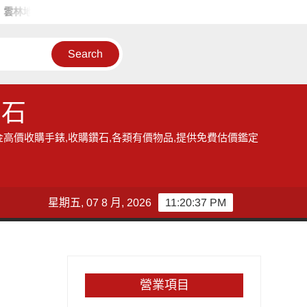
林地區的收購手錶服務,讓您獲得現金高價雲林收購手錶的機會
雲
鑽石
金高價收購手錶,收購鑽石,各類有價物品,提供免費估價鑑定
星期五, 07 8 月, 2026
11:20:38 PM
營業項目