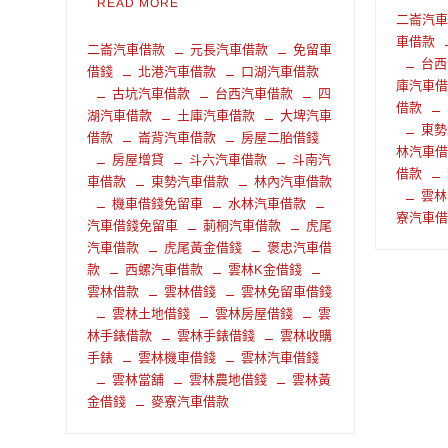
READ MORE
二崙汽
車借款
二崙汽車借款
元長汽車借款
免留車
台西
借錢
北港汽車借款
口湖汽車借款
庫汽車
古坑汽車借款
台西汽車借款
四
借款
湖汽車借款
土庫汽車借款
大埤汽車
東勢
借款
崙背汽車借款
房屋二胎借錢
林汽車
房屋增貸
斗六汽車借款
斗南汽
借款
車借款
東勢汽車借款
林內汽車借款
雲林
機車借錢免留車
水林汽車借款
寮汽車
汽車借錢免留車
莿桐汽車借款
虎尾
汽車借款
虎尾黃金借錢
褒忠汽車借
款
西螺汽車借款
雲林K金借錢
雲林借款
雲林借錢
雲林免留車借錢
雲林土地借錢
雲林房屋借錢
雲
林手錶借款
雲林手錶借錢
雲林收購
手錶
雲林機車借錢
雲林汽車借錢
雲林當舖
雲林農地借錢
雲林黃
金借錢
麥寮汽車借款