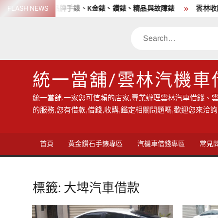
Skip
店 高價收購各品牌手錶、K金錶、鑽錶、精品與故障錶
FLASH NEWS
雲林收購手
to
content
Search
統一當舖/雲林汽機車
統一當舖,一家您可信賴的店家,專業辦理雲林汽車借錢、雲
的服務,您有借款,借錢,收購,鑑定相關問題嗎,歡迎您來洽詢
首頁
黃金鑽石手錶專區
汽機車借錢專區
常見
標籤:
大埤汽車借款