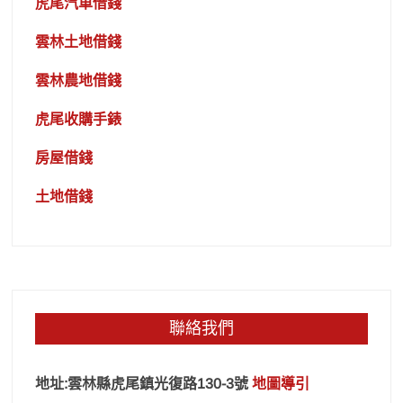
虎尾汽車借錢
雲林土地借錢
雲林農地借錢
虎尾收購手錶
房屋借錢
土地借錢
聯絡我們
地址:雲林縣虎尾鎮光復路130-3號
地圖導引