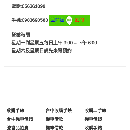
電話:056361099
手機:0983690588
營業時間
星期一到星期五每日上午 9:00 – 下午 6:00
星期六及星期日請先來電預約
收購手錶
台中收購手錶
收購二手錶
台中機車借錢
機車借款
機車借錢
流當品拍賣
機車借款
收購手錶