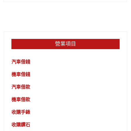
營業項目
汽車借錢
機車借錢
汽車借款
機車借款
收購手錶
收購鑽石