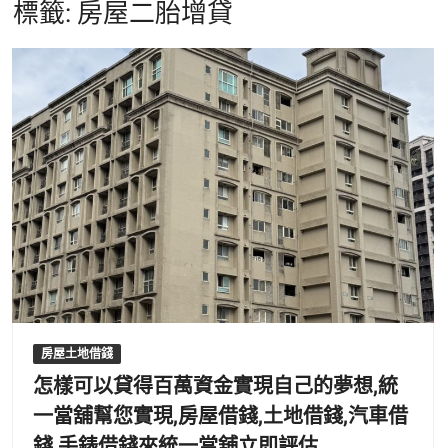
標籤:
房屋二胎增貸
房屋土地借錢
怎樣可以貸得百萬資金實現自己的夢想,統
一當舖幫您實現,房屋借錢,土地借錢,汽車借
錢,手錶借錢來統一當舖立即評估