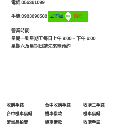
電話:056361099
手機:0983690588
營業時間
星期一到星期五每日上午 9:00 – 下午 6:00
星期六及星期日請先來電預約
收購手錶
台中收購手錶
收購二手錶
台中機車借錢
機車借款
機車借錢
流當品拍賣
機車借款
收購手錶