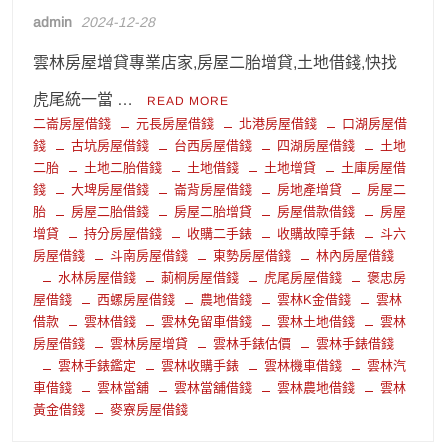
admin
2024-12-28
雲林房屋增貸專業店家,房屋二胎增貸,土地借錢,快找
虎尾統一當 …
READ MORE
二崙房屋借錢
元長房屋借錢
北港房屋借錢
口湖房屋借
錢
古坑房屋借錢
台西房屋借錢
四湖房屋借錢
土地
二胎
土地二胎借錢
土地借錢
土地增貸
土庫房屋借
錢
大埤房屋借錢
崙背房屋借錢
房地產增貸
房屋二
胎
房屋二胎借錢
房屋二胎增貸
房屋借款借錢
房屋
增貸
持分房屋借錢
收購二手錶
收購故障手錶
斗六
房屋借錢
斗南房屋借錢
東勢房屋借錢
林內房屋借錢
水林房屋借錢
莿桐房屋借錢
虎尾房屋借錢
褒忠房
屋借錢
西螺房屋借錢
農地借錢
雲林K金借錢
雲林
借款
雲林借錢
雲林免留車借錢
雲林土地借錢
雲林
房屋借錢
雲林房屋增貸
雲林手錶估價
雲林手錶借錢
雲林手錶鑑定
雲林收購手錶
雲林機車借錢
雲林汽
車借錢
雲林當舖
雲林當舖借錢
雲林農地借錢
雲林
黃金借錢
麥寮房屋借錢