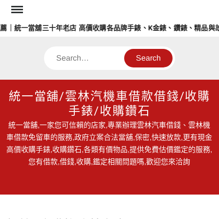
Skip
to
薦｜統一當舖三十年老店 高價收購各品牌手錶、K金錶、鑽錶、精品與故
content
Search
統一當舖/雲林汽機車借款借錢/收購
手錶/收購鑽石
統一當舖,一家您可信賴的店家,專業辦理雲林汽車借錢、雲林機
車借款免留車的服務,政府立案合法當舖,保密,快速放款,更有現金
高價收購手錶,收購鑽石,各類有價物品,提供免費估價鑑定的服務,
您有借款,借錢,收購,鑑定相關問題嗎,歡迎您來洽詢