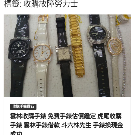
標籤:
收購故障勞力士
收購手錶鑽石
雲林收購手錶 免費手錶估價鑑定 虎尾收購
手錶 雲林手錶借款 斗六林先生 手錶換現金
成功