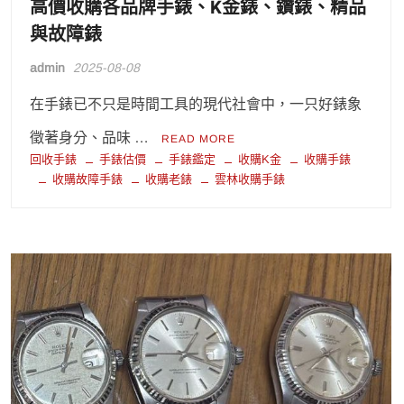
高價收購各品牌手錶、K金錶、鑽錶、精品
與故障錶
admin
2025-08-08
在手錶已不只是時間工具的現代社會中，一只好錶象
徵著身分、品味 …
READ MORE
回收手錶
手錶估價
手錶鑑定
收購K金
收購手錶
收購故障手錶
收購老錶
雲林收購手錶