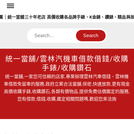
Skip
to
｜統一當舖三十年老店 高價收購各品牌手錶、K金錶、鑽錶、精品與故
content
Search
統一當舖/雲林汽機車借款借錢/收購
手錶/收購鑽石
統一當舖,一家您可信賴的店家,專業辦理雲林汽車借錢、雲林機
車借款免留車的服務,政府立案合法當舖,保密,快速放款,更有現金
高價收購手錶,收購鑽石,各類有價物品,提供免費估價鑑定的服務,
您有借款,借錢,收購,鑑定相關問題嗎,歡迎您來洽詢