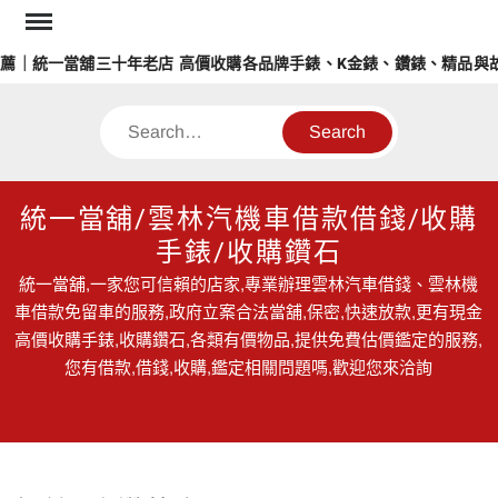
Skip
to
薦｜統一當舖三十年老店 高價收購各品牌手錶、K金錶、鑽錶、精品與故
content
Search
統一當舖/雲林汽機車借款借錢/收購
手錶/收購鑽石
統一當舖,一家您可信賴的店家,專業辦理雲林汽車借錢、雲林機
車借款免留車的服務,政府立案合法當舖,保密,快速放款,更有現金
高價收購手錶,收購鑽石,各類有價物品,提供免費估價鑑定的服務,
您有借款,借錢,收購,鑑定相關問題嗎,歡迎您來洽詢