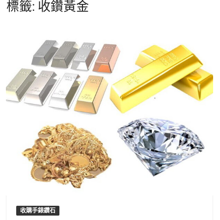
標籤:
收鑽黃金
收購手錶鑽石