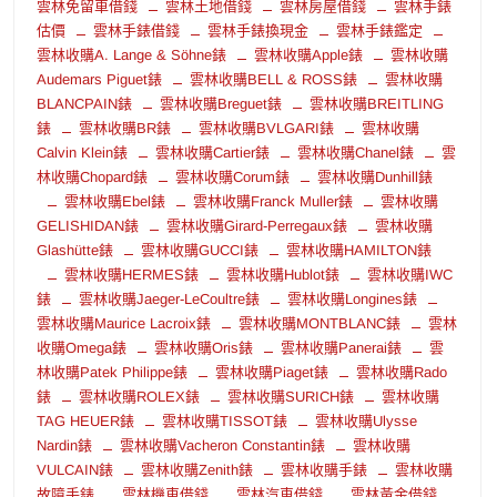
雲林免留車借錢
雲林土地借錢
雲林房屋借錢
雲林手錶
估價
雲林手錶借錢
雲林手錶換現金
雲林手錶鑑定
雲林收購A. Lange & Söhne錶
雲林收購Apple錶
雲林收購
Audemars Piguet錶
雲林收購BELL & ROSS錶
雲林收購
BLANCPAIN錶
雲林收購Breguet錶
雲林收購BREITLING
錶
雲林收購BR錶
雲林收購BVLGARI錶
雲林收購
Calvin Klein錶
雲林收購Cartier錶
雲林收購Chanel錶
雲
林收購Chopard錶
雲林收購Corum錶
雲林收購Dunhill錶
雲林收購Ebel錶
雲林收購Franck Muller錶
雲林收購
GELISHIDAN錶
雲林收購Girard-Perregaux錶
雲林收購
Glashütte錶
雲林收購GUCCI錶
雲林收購HAMILTON錶
雲林收購HERMES錶
雲林收購Hublot錶
雲林收購IWC
錶
雲林收購Jaeger-LeCoultre錶
雲林收購Longines錶
雲林收購Maurice Lacroix錶
雲林收購MONTBLANC錶
雲林
收購Omega錶
雲林收購Oris錶
雲林收購Panerai錶
雲
林收購Patek Philippe錶
雲林收購Piaget錶
雲林收購Rado
錶
雲林收購ROLEX錶
雲林收購SURICH錶
雲林收購
TAG HEUER錶
雲林收購TISSOT錶
雲林收購Ulysse
Nardin錶
雲林收購Vacheron Constantin錶
雲林收購
VULCAIN錶
雲林收購Zenith錶
雲林收購手錶
雲林收購
故障手錶
雲林機車借錢
雲林汽車借錢
雲林黃金借錢