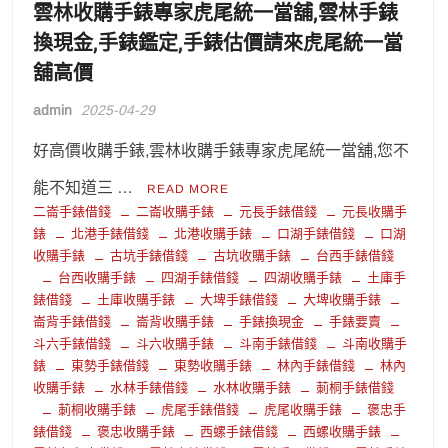
雲林收購手錶專家虎尾統一當舖,雲林手錶
換現金,手錶鑑定,手錶估價請來虎尾統一當
舖高價
admin
2025-04-29
好高價收購手錶,雲林收購手錶專家虎尾統一當舖,您不
能不知道三 …
READ MORE
二崙手錶借錢
二崙收購手錶
元長手錶借錢
元長收購手
錶
北港手錶借錢
北港收購手錶
口湖手錶借錢
口湖
收購手錶
古坑手錶借錢
古坑收購手錶
台西手錶借錢
台西收購手錶
四湖手錶借錢
四湖收購手錶
土庫手
錶借錢
土庫收購手錶
大埤手錶借錢
大埤收購手錶
崙背手錶借錢
崙背收購手錶
手錶換現金
手錶要賣
斗六手錶借錢
斗六收購手錶
斗南手錶借錢
斗南收購手
錶
東勢手錶借錢
東勢收購手錶
林內手錶借錢
林內
收購手錶
水林手錶借錢
水林收購手錶
莿桐手錶借錢
莿桐收購手錶
虎尾手錶借錢
虎尾收購手錶
褒忠手
錶借錢
褒忠收購手錶
西螺手錶借錢
西螺收購手錶