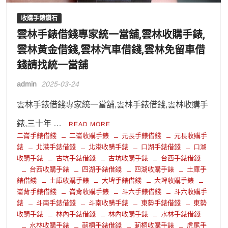
收購手錶鑽石
雲林手錶借錢專家統一當舖,雲林收購手錶,
雲林黃金借錢,雲林汽車借錢,雲林免留車借
錢請找統一當舖
admin
2025-03-24
雲林手錶借錢專家統一當舖,雲林手錶借錢,雲林收購手
錶,三十年 …
READ MORE
二崙手錶借錢
二崙收購手錶
元長手錶借錢
元長收購手
錶
北港手錶借錢
北港收購手錶
口湖手錶借錢
口湖
收購手錶
古坑手錶借錢
古坑收購手錶
台西手錶借錢
台西收購手錶
四湖手錶借錢
四湖收購手錶
土庫手
錶借錢
土庫收購手錶
大埤手錶借錢
大埤收購手錶
崙背手錶借錢
崙背收購手錶
斗六手錶借錢
斗六收購手
錶
斗南手錶借錢
斗南收購手錶
東勢手錶借錢
東勢
收購手錶
林內手錶借錢
林內收購手錶
水林手錶借錢
水林收購手錶
莿桐手錶借錢
莿桐收購手錶
虎尾手