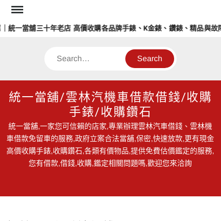
Skip
to
統一當舖三十年老店 高價收購各品牌手錶、K金錶、鑽錶、精品與故障
content
Search
統一當舖/雲林汽機車借款借錢/收購
手錶/收購鑽石
統一當舖,一家您可信賴的店家,專業辦理雲林汽車借錢、雲林機
車借款免留車的服務,政府立案合法當舖,保密,快速放款,更有現金
高價收購手錶,收購鑽石,各類有價物品,提供免費估價鑑定的服務,
您有借款,借錢,收購,鑑定相關問題嗎,歡迎您來洽詢