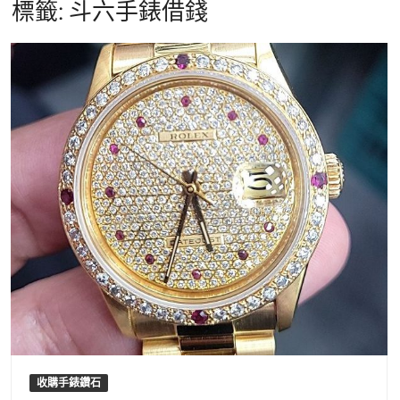
標籤:
斗六手錶借錢
收購手錶鑽石