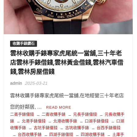
收購手錶鑽石
雲林收購手錶專家虎尾統一當舖,三十年老
店雲林手錶借錢,雲林黃金借錢,雲林汽車借
錢,雲林房屋借錢
admin
2025-03-21
雲林收購手錶專家虎尾統一當舖,在地經營三十年老店
您的好鄰居, …
READ MORE
二崙手錶借錢
二崙收購手錶
元長手錶借錢
元長收購手
錶
北港手錶借錢
北港收購手錶
口湖手錶借錢
口湖
收購手錶
古坑手錶借錢
古坑收購手錶
台西手錶借錢
台西收購手錶
四湖手錶借錢
四湖收購手錶
土庫手