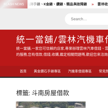
Skip
店 高價收購各品牌手錶、K金錶、鑽錶、精品與故障錶
FLASH NEWS
雲林收購
to
content
Search
統一當舖/雲林汽機車
統一當舖,一家您可信賴的店家,專業辦理雲林汽車借錢、雲
的服務,您有借款,借錢,收購,鑑定相關問題嗎,歡迎您來洽詢
首頁
黃金鑽石手錶專區
汽機車借錢專區
常見
標籤:
斗南房屋借款