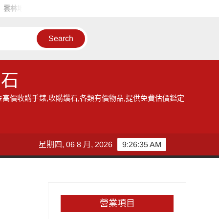
雲林地區的收購手錶服務,讓您獲得現金高價雲林收購手錶的機會
雲
鑽石
金高價收購手錶,收購鑽石,各類有價物品,提供免費估價鑑定
星期四, 06 8 月, 2026
9:26:35 AM
營業項目