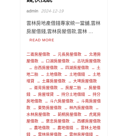
admin
2024-12-19
雲林房地產借錢專家統一當舖,雲林
房屋借錢,雲林房屋借款,雲林 …
READ MORE
二崙房屋借款
元長房屋借款
北港房
屋借款
口湖房屋借款
古坑房屋借款
台西房屋借款
四湖房屋借款
土
地二胎
土地借款
土地借錢
土地
增貸
土庫房屋借款
大埤房屋借款
崙背房屋借款
房屋二胎
房屋借
錢
房屋增貸
持分土地借錢
持分
房地借款
斗六房屋借款
斗南房屋借
款
東勢房屋借款
林內房屋借款
水林房屋借款
莿桐房屋借款
虎尾房
屋借款
褒忠房屋借款
西螺房屋借款
農地借款
農地借錢
雲林土地借
錢
雲林房屋借款
雲林房屋借錢