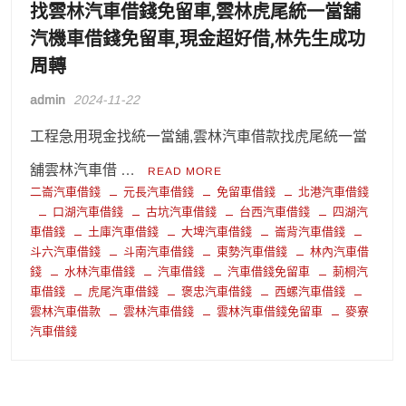
找雲林汽車借錢免留車,雲林虎尾統一當舖
汽機車借錢免留車,現金超好借,林先生成功
周轉
admin
2024-11-22
工程急用現金找統一當舖,雲林汽車借款找虎尾統一當
舖雲林汽車借 …
READ MORE
二崙汽車借錢
元長汽車借錢
免留車借錢
北港汽車借錢
口湖汽車借錢
古坑汽車借錢
台西汽車借錢
四湖汽
車借錢
土庫汽車借錢
大埤汽車借錢
崙背汽車借錢
斗六汽車借錢
斗南汽車借錢
東勢汽車借錢
林內汽車借
錢
水林汽車借錢
汽車借錢
汽車借錢免留車
莿桐汽
車借錢
虎尾汽車借錢
褒忠汽車借錢
西螺汽車借錢
雲林汽車借款
雲林汽車借錢
雲林汽車借錢免留車
麥寮
汽車借錢