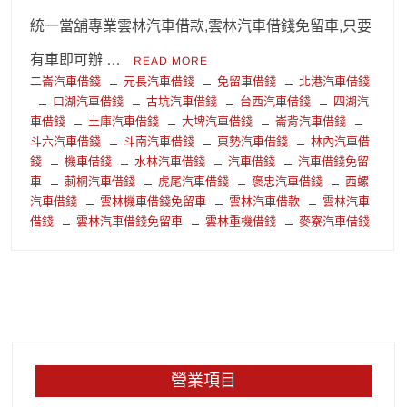
統一當舖專業雲林汽車借款,雲林汽車借錢免留車,只要
有車即可辦 …
READ MORE
二崙汽車借錢
元長汽車借錢
免留車借錢
北港汽車借錢
口湖汽車借錢
古坑汽車借錢
台西汽車借錢
四湖汽
車借錢
土庫汽車借錢
大埤汽車借錢
崙背汽車借錢
斗六汽車借錢
斗南汽車借錢
東勢汽車借錢
林內汽車借
錢
機車借錢
水林汽車借錢
汽車借錢
汽車借錢免留
車
莿桐汽車借錢
虎尾汽車借錢
褒忠汽車借錢
西螺
汽車借錢
雲林機車借錢免留車
雲林汽車借款
雲林汽車
借錢
雲林汽車借錢免留車
雲林重機借錢
麥寮汽車借錢
營業項目