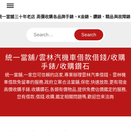
Skip
to
一當舖三十年老店 高價收購各品牌手錶、K金錶、鑽錶、精品與故障錶
content
Search
統一當舖/雲林汽機車借款借錢/收購
手錶/收購鑽石
統一當舖,一家您可信賴的店家,專業辦理雲林汽車借錢、雲林機
車借款免留車的服務,政府立案合法當舖,保密,快速放款,更有現金
高價收購手錶,收購鑽石,各類有價物品,提供免費估價鑑定的服務,
您有借款,借錢,收購,鑑定相關問題嗎,歡迎您來洽詢