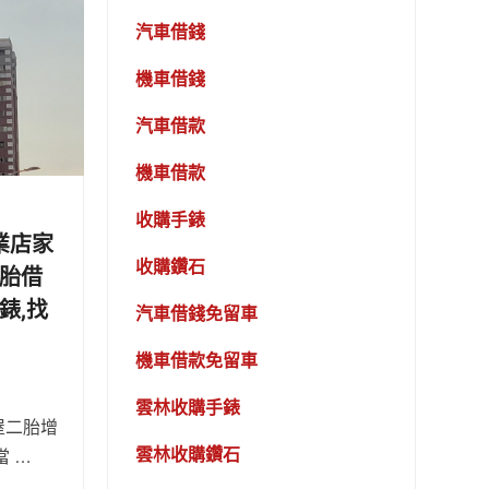
汽車借錢
機車借錢
汽車借款
機車借款
收購手錶
業店家
收購鑽石
二胎借
錶,找
汽車借錢免留車
機車借款免留車
雲林收購手錶
屋二胎增
雲林收購鑽石
當 …