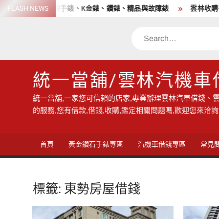
Skip
高價收購各品牌手錶、K金錶、鑽錶、精品與故障錶
FLASH NEWS
雲林收購手錶
to
content
Search
統一當舖/雲林汽機車
統一當舖,一家您可信賴的店家,專業辦理雲林汽車借錢、雲
的服務,您有借款,借錢,收購,鑑定相關問題嗎,歡迎您來洽詢
首頁
黃金鑽石手錶專區
汽機車借錢專區
常見
標籤:
東勢房屋借錢