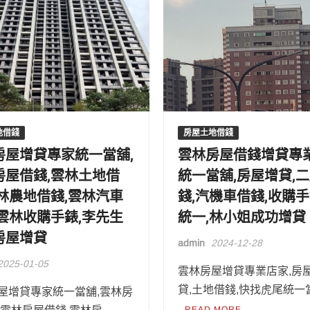
地借錢
房屋土地借錢
房屋增貸專家統一當舖,
雲林房屋借錢增貸專
房屋借錢,雲林土地借
統一當舖,房屋增貸,
雲林農地借錢,雲林汽車
錢,汽機車借錢,收購手
,雲林收購手錶,李先生
統一,林小姐成功增貸
房屋增貸
admin
2024-12-28
2025-01-05
雲林房屋增貸專業店家,房
貸,土地借錢,快找虎尾統一
屋增貸專家統一當舖,雲林房
READ MORE