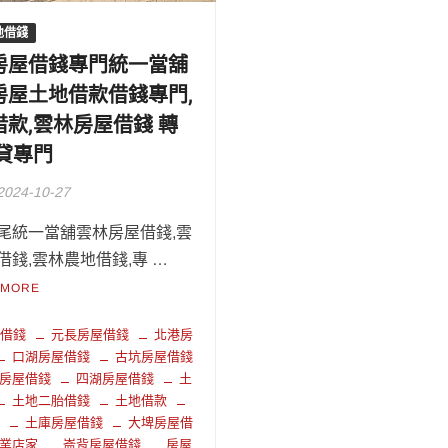
地借錢
房屋借錢專門統一當舖
房屋土地借款借錢專門,
借款,雲林房屋借錢 轉
增貸專門
2024-10-27
尾統一當舖雲林房屋借錢,雲
借錢,雲林農地借錢,專 …
 MORE
屋借錢
元長房屋借錢
北港房
口湖房屋借錢
古坑房屋借錢
房屋借錢
四湖房屋借錢
土
土地二胎借錢
土地借款
錢
土庫房屋借錢
大埤房屋借
業店家
崙背房屋借錢
房屋