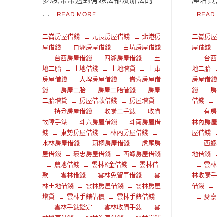
夢想,常常遇到有想法卻沒辦法的
屋增貸
…
READ MORE
READ
二崙房屋借錢
元長房屋借錢
北港房
二崙房
屋借錢
口湖房屋借錢
古坑房屋借錢
屋借錢
台西房屋借錢
四湖房屋借錢
土
台西
地二胎
土地借錢
土地增貸
土庫
地二胎
房屋借錢
大埤房屋借錢
崙背房屋借
房屋借
錢
房屋二胎
房屋二胎借錢
房屋
錢
房
二胎增貸
房屋借款借錢
房屋增貸
借錢
持分房屋借錢
收購二手錶
收購
有房
故障手錶
斗六房屋借錢
斗南房屋借
林內房
錢
東勢房屋借錢
林內房屋借錢
屋借錢
水林房屋借錢
莿桐房屋借錢
虎尾房
西螺
屋借錢
褒忠房屋借錢
西螺房屋借錢
地借錢
農地借錢
雲林K金借錢
雲林借
雲林
款
雲林借錢
雲林免留車借錢
雲
林收購
林土地借錢
雲林房屋借錢
雲林房屋
借錢
增貸
雲林手錶估價
雲林手錶借錢
麥寮
雲林手錶鑑定
雲林收購手錶
雲