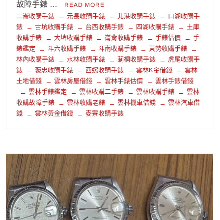
故障手錶 …
READ MORE
二崙收購手錶
元長收購手錶
北港收購手錶
口湖收購手
錶
古坑收購手錶
台西收購手錶
四湖收購手錶
土庫
收購手錶
大埤收購手錶
崙背收購手錶
手錶估價
手
錶鑑定
斗六收購手錶
斗南收購手錶
東勢收購手錶
林內收購手錶
水林收購手錶
莿桐收購手錶
虎尾收購手
錶
褒忠收購手錶
西螺收購手錶
雲林K金借錢
雲林
土地借錢
雲林房屋借錢
雲林手錶估價
雲林手錶借錢
雲林手錶鑑定
雲林收購二手錶
雲林收購手錶
雲林
收購故障手錶
雲林收購老錶
雲林機車借錢
雲林汽車借
錢
雲林黃金借錢
麥寮收購手錶