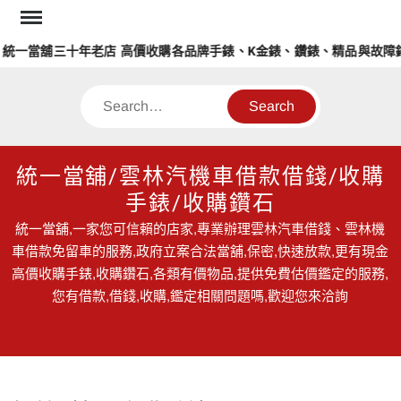
Skip
to
當舖三十年老店 高價收購各品牌手錶、K金錶、鑽錶、精品與故障錶
content
Search
統一當舖/雲林汽機車借款借錢/收購
手錶/收購鑽石
統一當舖,一家您可信賴的店家,專業辦理雲林汽車借錢、雲林機
車借款免留車的服務,政府立案合法當舖,保密,快速放款,更有現金
高價收購手錶,收購鑽石,各類有價物品,提供免費估價鑑定的服務,
您有借款,借錢,收購,鑑定相關問題嗎,歡迎您來洽詢