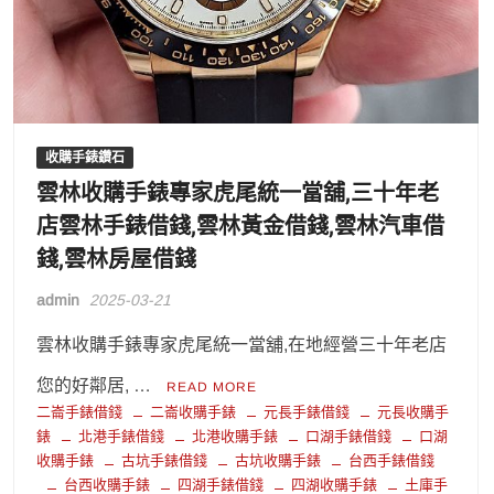
收購手錶鑽石
雲林收購手錶專家虎尾統一當舖,三十年老
店雲林手錶借錢,雲林黃金借錢,雲林汽車借
錢,雲林房屋借錢
admin
2025-03-21
雲林收購手錶專家虎尾統一當舖,在地經營三十年老店
您的好鄰居, …
READ MORE
二崙手錶借錢
二崙收購手錶
元長手錶借錢
元長收購手
錶
北港手錶借錢
北港收購手錶
口湖手錶借錢
口湖
收購手錶
古坑手錶借錢
古坑收購手錶
台西手錶借錢
台西收購手錶
四湖手錶借錢
四湖收購手錶
土庫手