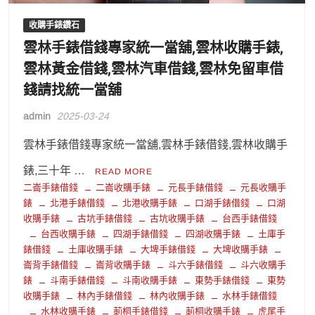
收購手錶鑽石
雲林手錶借錢專家統一當舖,雲林收購手錶,
雲林黃金借錢,雲林汽車借錢,雲林免留車借
錢請找統一當舖
admin
2025-03-24
雲林手錶借錢專家統一當舖,雲林手錶借錢,雲林收購手
錶,三十年 …
READ MORE
二崙手錶借錢
二崙收購手錶
元長手錶借錢
元長收購手
錶
北港手錶借錢
北港收購手錶
口湖手錶借錢
口湖
收購手錶
古坑手錶借錢
古坑收購手錶
台西手錶借錢
台西收購手錶
四湖手錶借錢
四湖收購手錶
土庫手
錶借錢
土庫收購手錶
大埤手錶借錢
大埤收購手錶
崙背手錶借錢
崙背收購手錶
斗六手錶借錢
斗六收購手
錶
斗南手錶借錢
斗南收購手錶
東勢手錶借錢
東勢
收購手錶
林內手錶借錢
林內收購手錶
水林手錶借錢
水林收購手錶
莿桐手錶借錢
莿桐收購手錶
虎尾手