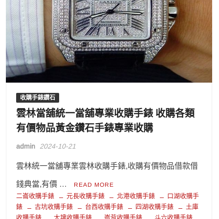
收購手錶鑽石
雲林當舖統一當舖專業收購手錶 收購各類
有價物品黃金鑽石手錶專業收購
admin
2024-10-21
雲林統一當舖專業雲林收購手錶,收購有價物品借款借
錢典當,有價 …
READ MORE
二崙收購手錶
元長收購手錶
北港收購手錶
口湖收購手
錶
古坑收購手錶
台西收購手錶
四湖收購手錶
土庫
收購手錶
大埤收購手錶
崙背收購手錶
斗六收購手錶