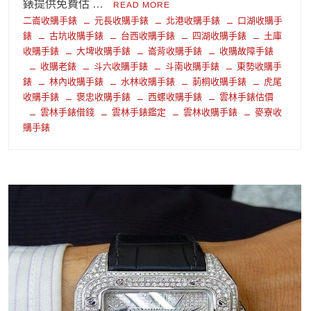
錶提供免費估 …
READ MORE
二崙收購手錶
元長收購手錶
北港收購手錶
口湖收購手
錶
古坑收購手錶
台西收購手錶
四湖收購手錶
土庫
收購手錶
大埤收購手錶
崙背收購手錶
收購故障手錶
收購老錶
斗六收購手錶
斗南收購手錶
東勢收購手
錶
林內收購手錶
水林收購手錶
莿桐收購手錶
虎尾
收購手錶
褒忠收購手錶
西螺收購手錶
雲林手錶估價
雲林手錶借錢
雲林手錶鑑定
雲林收購手錶
麥寮收
購手錶