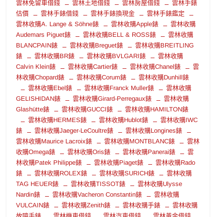
雲林免留車借錢
雲林土地借錢
雲林房屋借錢
雲林手錶
估價
雲林手錶借錢
雲林手錶換現金
雲林手錶鑑定
雲林收購A. Lange & Söhne錶
雲林收購Apple錶
雲林收購
Audemars Piguet錶
雲林收購BELL & ROSS錶
雲林收購
BLANCPAIN錶
雲林收購Breguet錶
雲林收購BREITLING
錶
雲林收購BR錶
雲林收購BVLGARI錶
雲林收購
Calvin Klein錶
雲林收購Cartier錶
雲林收購Chanel錶
雲
林收購Chopard錶
雲林收購Corum錶
雲林收購Dunhill錶
雲林收購Ebel錶
雲林收購Franck Muller錶
雲林收購
GELISHIDAN錶
雲林收購Girard-Perregaux錶
雲林收購
Glashütte錶
雲林收購GUCCI錶
雲林收購HAMILTON錶
雲林收購HERMES錶
雲林收購Hublot錶
雲林收購IWC
錶
雲林收購Jaeger-LeCoultre錶
雲林收購Longines錶
雲林收購Maurice Lacroix錶
雲林收購MONTBLANC錶
雲林
收購Omega錶
雲林收購Oris錶
雲林收購Panerai錶
雲
林收購Patek Philippe錶
雲林收購Piaget錶
雲林收購Rado
錶
雲林收購ROLEX錶
雲林收購SURICH錶
雲林收購
TAG HEUER錶
雲林收購TISSOT錶
雲林收購Ulysse
Nardin錶
雲林收購Vacheron Constantin錶
雲林收購
VULCAIN錶
雲林收購Zenith錶
雲林收購手錶
雲林收購
故障手錶
雲林機車借錢
雲林汽車借錢
雲林黃金借錢