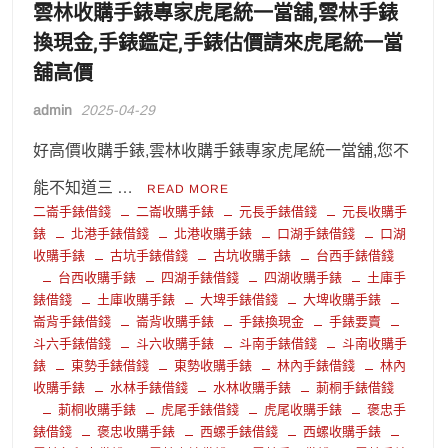
雲林收購手錶專家虎尾統一當舖,雲林手錶
換現金,手錶鑑定,手錶估價請來虎尾統一當
舖高價
admin
2025-04-29
好高價收購手錶,雲林收購手錶專家虎尾統一當舖,您不
能不知道三 …
READ MORE
二崙手錶借錢
二崙收購手錶
元長手錶借錢
元長收購手
錶
北港手錶借錢
北港收購手錶
口湖手錶借錢
口湖
收購手錶
古坑手錶借錢
古坑收購手錶
台西手錶借錢
台西收購手錶
四湖手錶借錢
四湖收購手錶
土庫手
錶借錢
土庫收購手錶
大埤手錶借錢
大埤收購手錶
崙背手錶借錢
崙背收購手錶
手錶換現金
手錶要賣
斗六手錶借錢
斗六收購手錶
斗南手錶借錢
斗南收購手
錶
東勢手錶借錢
東勢收購手錶
林內手錶借錢
林內
收購手錶
水林手錶借錢
水林收購手錶
莿桐手錶借錢
莿桐收購手錶
虎尾手錶借錢
虎尾收購手錶
褒忠手
錶借錢
褒忠收購手錶
西螺手錶借錢
西螺收購手錶