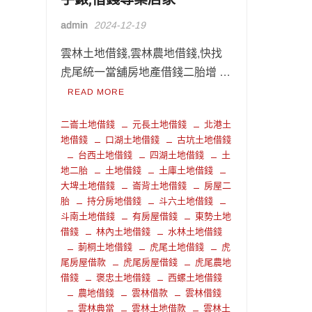
admin
2024-12-19
雲林土地借錢,雲林農地借錢,快找
虎尾統一當舖房地產借錢二胎增 …
READ MORE
二崙土地借錢
元長土地借錢
北港土
地借錢
口湖土地借錢
古坑土地借錢
台西土地借錢
四湖土地借錢
土
地二胎
土地借錢
土庫土地借錢
大埤土地借錢
崙背土地借錢
房屋二
胎
持分房地借錢
斗六土地借錢
斗南土地借錢
有房屋借錢
東勢土地
借錢
林內土地借錢
水林土地借錢
莿桐土地借錢
虎尾土地借錢
虎
尾房屋借款
虎尾房屋借錢
虎尾農地
借錢
褒忠土地借錢
西螺土地借錢
農地借錢
雲林借款
雲林借錢
雲林典當
雲林土地借款
雲林土