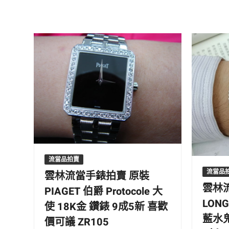
流當品拍賣
流當品
雲林流當手錶拍賣 原裝
雲林
PIAGET 伯爵 Protocole 大
LON
使 18K金 鑽錶 9成5新 喜歡
藍水鬼
價可議 ZR105