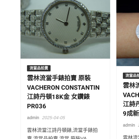
流當品拍賣
流當品
雲林流當手錶拍賣 原裝
雲林
VACHERON CONSTANTIN
VACH
江詩丹頓18K金 女鑽錶
江詩丹
PR036
9成新
admin
2025-04-05
admin
雲林流當江詩丹頓錶,流當手錶拍
雲林流
賣,流當品拍賣 流當 原裝VA …