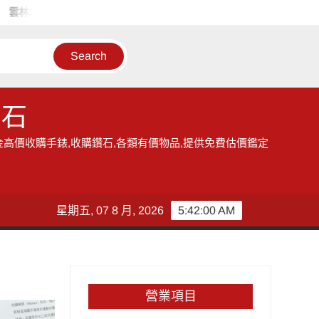
區的收購手錶服務,讓您獲得現金高價雲林收購手錶的機會
雲林收
鑽石
金高價收購手錶,收購鑽石,各類有價物品,提供免費估價鑑定
星期五, 07 8 月, 2026
5:42:01 AM
營業項目