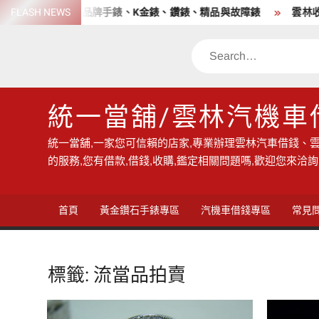
Skip
高價收購各品牌手錶、K金錶、鑽錶、精品與故障錶
FLASH NEWS
雲林收購手錶
to
content
Search
統一當舖/雲林汽機車
統一當舖,一家您可信賴的店家,專業辦理雲林汽車借錢、雲
的服務,您有借款,借錢,收購,鑑定相關問題嗎,歡迎您來洽詢
首頁
黃金鑽石手錶專區
汽機車借錢專區
常見
標籤:
流當品拍賣