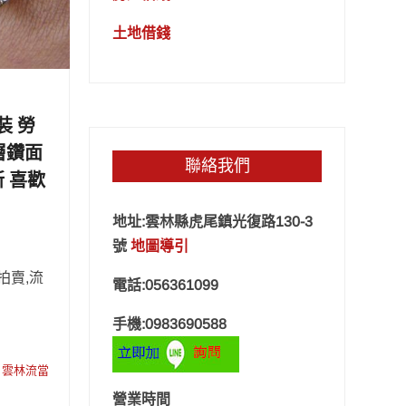
土地借錢
裝 勞
多層鑽面
聯絡我們
新 喜歡
地址:雲林縣虎尾鎮光復路130-3
號
地圖導引
拍賣,流
電話:056361099
手機:0983690588
雲林流當
營業時間