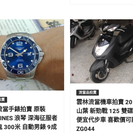
流當品拍賣
拍賣
雲林流當機車拍賣 20
流當手錶拍賣 原裝
山葉 新勁戰 125 雙
GINES 浪琴 深海征服者
便宜代步車 喜歡價可
 300米 自動男錶 9成
ZG044