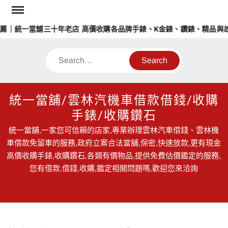
Skip
to
薦｜統一當舖三十年老店 高價收購各品牌手錶、K金錶、鑽錶、精品與故
content
Search
統一當舖/雲林汽機車借款借錢/收購
手錶/收購鑽石
統一當舖,一家您可信賴的店家,專業辦理雲林汽車借錢、雲林機
車借款免留車的服務,政府立案合法當舖,保密,快速放款,更有現金
高價收購手錶,收購鑽石,各類有價物品,提供免費估價鑑定的服務,
您有借款,借錢,收購,鑑定相關問題嗎,歡迎您來洽詢