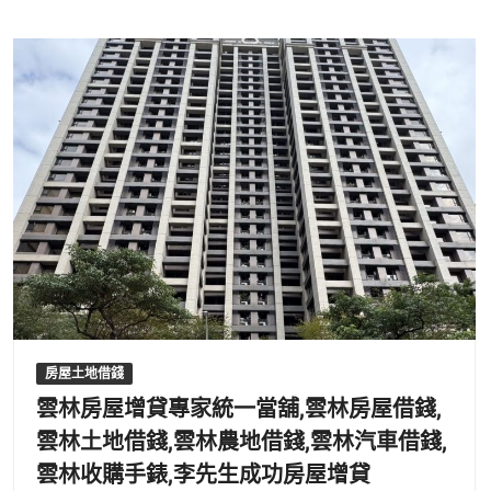
房屋土地借錢
雲林房屋增貸專家統一當舖,雲林房屋借錢,
雲林土地借錢,雲林農地借錢,雲林汽車借錢,
雲林收購手錶,李先生成功房屋增貸