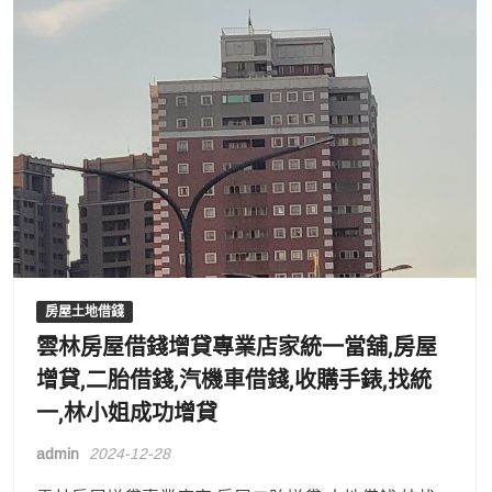
房屋土地借錢
雲林房屋借錢增貸專業店家統一當舖,房屋
增貸,二胎借錢,汽機車借錢,收購手錶,找統
一,林小姐成功增貸
admin
2024-12-28