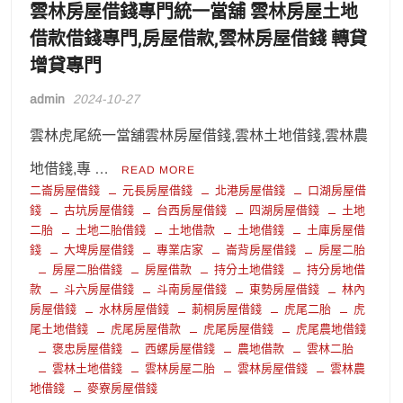
雲林房屋借錢專門統一當舖 雲林房屋土地
借款借錢專門,房屋借款,雲林房屋借錢 轉貸
增貸專門
admin
2024-10-27
雲林虎尾統一當舖雲林房屋借錢,雲林土地借錢,雲林農
地借錢,專 …
READ MORE
二崙房屋借錢
元長房屋借錢
北港房屋借錢
口湖房屋借
錢
古坑房屋借錢
台西房屋借錢
四湖房屋借錢
土地
二胎
土地二胎借錢
土地借款
土地借錢
土庫房屋借
錢
大埤房屋借錢
專業店家
崙背房屋借錢
房屋二胎
房屋二胎借錢
房屋借款
持分土地借錢
持分房地借
款
斗六房屋借錢
斗南房屋借錢
東勢房屋借錢
林內
房屋借錢
水林房屋借錢
莿桐房屋借錢
虎尾二胎
虎
尾土地借錢
虎尾房屋借款
虎尾房屋借錢
虎尾農地借錢
褒忠房屋借錢
西螺房屋借錢
農地借款
雲林二胎
雲林土地借錢
雲林房屋二胎
雲林房屋借錢
雲林農
地借錢
麥寮房屋借錢