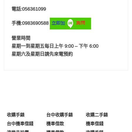
電話:056361099
手機:0983690588
營業時間
星期一到星期五每日上午 9:00 – 下午 6:00
星期六及星期日請先來電預約
收購手錶
台中收購手錶
收購二手錶
台中機車借錢
機車借款
機車借錢