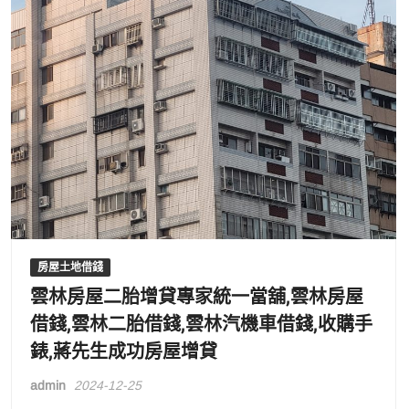
房屋土地借錢
雲林房屋二胎增貸專家統一當舖,雲林房屋
借錢,雲林二胎借錢,雲林汽機車借錢,收購手
錶,蔣先生成功房屋增貸
admin
2024-12-25