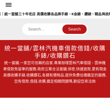
Skip
to
｜統一當舖三十年老店 高價收購各品牌手錶、K金錶、鑽錶、精品與故障
content
Search
統一當舖/雲林汽機車借款借錢/收購
手錶/收購鑽石
統一當舖,一家您可信賴的店家,專業辦理雲林汽車借錢、雲林機
車借款免留車的服務,政府立案合法當舖,保密,快速放款,更有現金
高價收購手錶,收購鑽石,各類有價物品,提供免費估價鑑定的服務,
您有借款,借錢,收購,鑑定相關問題嗎,歡迎您來洽詢