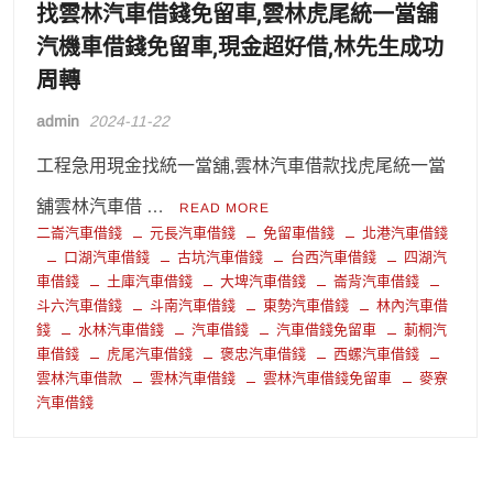
找雲林汽車借錢免留車,雲林虎尾統一當舖
汽機車借錢免留車,現金超好借,林先生成功
周轉
admin
2024-11-22
工程急用現金找統一當舖,雲林汽車借款找虎尾統一當
舖雲林汽車借 …
READ MORE
二崙汽車借錢
元長汽車借錢
免留車借錢
北港汽車借錢
口湖汽車借錢
古坑汽車借錢
台西汽車借錢
四湖汽
車借錢
土庫汽車借錢
大埤汽車借錢
崙背汽車借錢
斗六汽車借錢
斗南汽車借錢
東勢汽車借錢
林內汽車借
錢
水林汽車借錢
汽車借錢
汽車借錢免留車
莿桐汽
車借錢
虎尾汽車借錢
褒忠汽車借錢
西螺汽車借錢
雲林汽車借款
雲林汽車借錢
雲林汽車借錢免留車
麥寮
汽車借錢