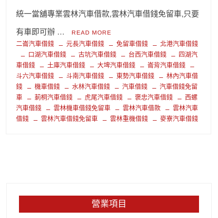
統一當舖專業雲林汽車借款,雲林汽車借錢免留車,只要
有車即可辦 …
READ MORE
二崙汽車借錢
元長汽車借錢
免留車借錢
北港汽車借錢
口湖汽車借錢
古坑汽車借錢
台西汽車借錢
四湖汽
車借錢
土庫汽車借錢
大埤汽車借錢
崙背汽車借錢
斗六汽車借錢
斗南汽車借錢
東勢汽車借錢
林內汽車借
錢
機車借錢
水林汽車借錢
汽車借錢
汽車借錢免留
車
莿桐汽車借錢
虎尾汽車借錢
褒忠汽車借錢
西螺
汽車借錢
雲林機車借錢免留車
雲林汽車借款
雲林汽車
借錢
雲林汽車借錢免留車
雲林重機借錢
麥寮汽車借錢
營業項目