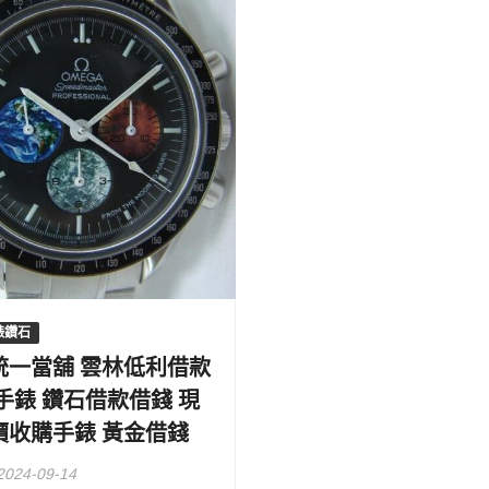
錶鑽石
統一當舖 雲林低利借款
手錶 鑽石借款借錢 現
價收購手錶 黃金借錢
2024-09-14