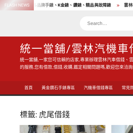
Skip
店 高價收購各品牌手錶、K金錶、鑽錶、精品與故障錶
FLASH NEWS
雲林收購
to
content
Search
統一當舖/雲林汽機車
統一當舖,一家您可信賴的店家,專業辦理雲林汽車借錢、雲
的服務,您有借款,借錢,收購,鑑定相關問題嗎,歡迎您來洽詢
首頁
黃金鑽石手錶專區
汽機車借錢專區
常見
標籤:
虎尾借錢