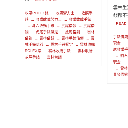
雲林生
收購ROLEX錶
收購勞力士
收購手
錢都不
錶
收購故障勞力士
收購故障手錶
READ
斗六收購手錶
虎尾借款
虎尾借
錢
虎尾手錶鑑定
虎尾當舖
雲林
手錶借
借款
雲林借錢
雲林手錶估價
雲
現金
林手錶借錢
雲林手錶鑑定
雲林收購
尾收購
ROLEX錶
雲林收購手錶
雲林收購
鑽石
故障手錶
雲林當舖
現金
雲林
黃金借