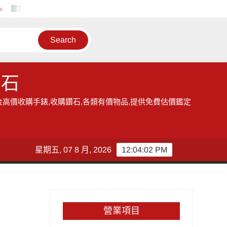
雲林地區的收購手錶服務,讓您獲得現金高價雲林收購手錶的機會
鑽石
金高價收購手錶,收購鑽石,各類有價物品,提供免費估價鑑定
星期五, 07 8 月, 2026
12:04:02 PM
營業項目