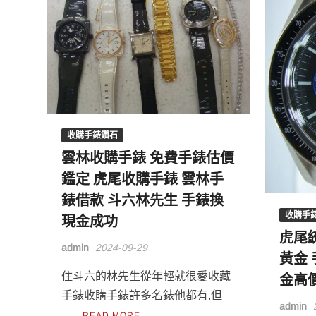
收購手錶鑽石
雲林收購手錶 免費手錶估價
鑑定 虎尾收購手錶 雲林手
錶借款 斗六林先生 手錶換
收購手
現金成功
虎尾
admin
2024-09-29
黃金 
金高
住斗六的林先生從年輕就很愛收藏
手錶收購手錶許多名錶他都有,但
admin
…
READ MORE