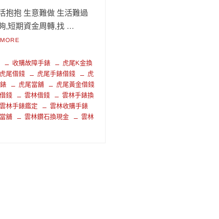
活抱抱 生意難做 生活難過
夠,短期資金周轉,找 …
 MORE
錢
收購故障手錶
虎尾K金換
虎尾借錢
虎尾手錶借錢
虎
手錶
虎尾當舖
虎尾黃金借錢
借錢
雲林借錢
雲林手錶換
雲林手錶鑑定
雲林收購手錶
當舖
雲林鑽石換現金
雲林
錢