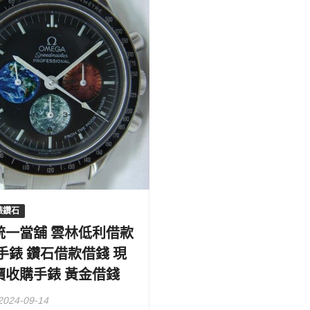
錶鑽石
統一當舖 雲林低利借款
手錶 鑽石借款借錢 現
價收購手錶 黃金借錢
2024-09-14