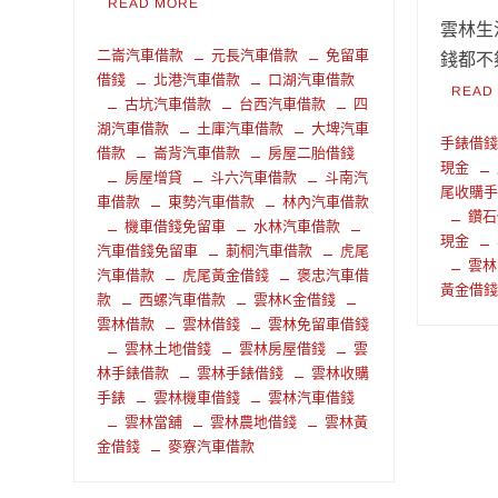
READ MORE
雲林生
二崙汽車借款
元長汽車借款
免留車
錢都不
借錢
北港汽車借款
口湖汽車借款
READ
古坑汽車借款
台西汽車借款
四
湖汽車借款
土庫汽車借款
大埤汽車
手錶借
借款
崙背汽車借款
房屋二胎借錢
現金
房屋增貸
斗六汽車借款
斗南汽
尾收購
車借款
東勢汽車借款
林內汽車借款
鑽石
機車借錢免留車
水林汽車借款
現金
汽車借錢免留車
莿桐汽車借款
虎尾
雲林
汽車借款
虎尾黃金借錢
褒忠汽車借
黃金借
款
西螺汽車借款
雲林K金借錢
雲林借款
雲林借錢
雲林免留車借錢
雲林土地借錢
雲林房屋借錢
雲
林手錶借款
雲林手錶借錢
雲林收購
手錶
雲林機車借錢
雲林汽車借錢
雲林當舖
雲林農地借錢
雲林黃
金借錢
麥寮汽車借款