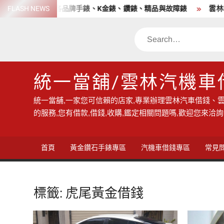
Skip
老店 高價收購各品牌手錶、K金錶、鑽錶、精品與故障錶
FLASH NEWS
雲林收
to
content
Search
統一當舖/雲林汽機車
統一當舖,一家您可信賴的店家,專業辦理雲林汽車借錢、雲
的服務,您有借款,借錢,收購,鑑定相關問題嗎,歡迎您來洽詢
首頁
黃金鑽石手錶專區
汽機車借錢專區
常見
標籤:
虎尾黃金借錢