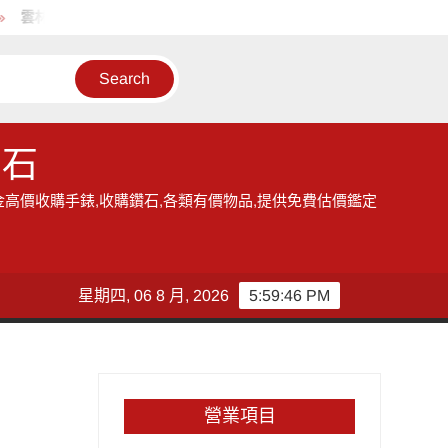
雲林地區的收購手錶服務,讓您獲得現金高價雲林收購手錶的機會
鑽石
金高價收購手錶,收購鑽石,各類有價物品,提供免費估價鑑定
星期四, 06 8 月, 2026
5:59:46 PM
營業項目