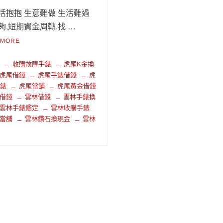
活抱抱 生意難做 生活難過
夠,短期資金周轉,找 …
 MORE
錢
收購故障手錶
虎尾K金換
虎尾借錢
虎尾手錶借錢
虎
手錶
虎尾當舖
虎尾黃金借錢
借錢
雲林借錢
雲林手錶換
雲林手錶鑑定
雲林收購手錶
當舖
雲林鑽石換現金
雲林
錢