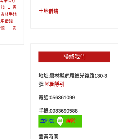
留車借錢
借錢
雲
土地借錢
雲林手錶
機車借錢
借錢
麥
聯絡我們
地址:雲林縣虎尾鎮光復路130-3
號
地圖導引
電話:056361099
手機:0983690588
營業時間