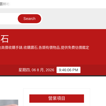
地區的收購手錶服務,讓您獲得現金高價雲林收購手錶的機會
雲林
鑽石
金高價收購手錶,收購鑽石,各類有價物品,提供免費估價鑑定
星期四, 06 8 月, 2026
9:46:06 PM
營業項目