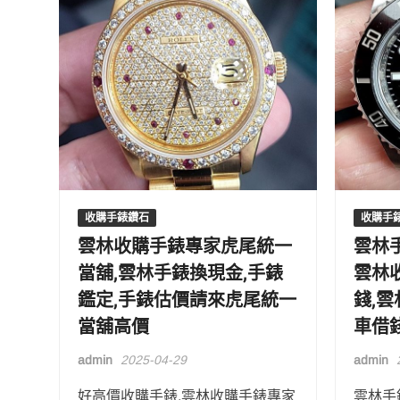
收購手錶鑽石
收購手
雲林收購手錶專家虎尾統一
雲林
當舖,雲林手錶換現金,手錶
雲林
鑑定,手錶估價請來虎尾統一
錢,
當舖高價
車借
admin
2025-04-29
admin
好高價收購手錶,雲林收購手錶專家
雲林手