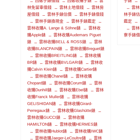
西螺手錶借錢
西螺收購手錶
雲
手錶
林免留車借錢
雲林土地借錢
雲林房
雲林
屋借錢
雲林手錶估價
雲林手錶借錢
林手錶
雲林手錶換現金
雲林手錶鑑定
鑑定
雲林收購A. Lange & Söhne錶
雲林收
雲林
購Apple錶
雲林收購Audemars Piguet
寮手錶
錶
雲林收購BELL & ROSS錶
雲林
收購BLANCPAIN錶
雲林收購Breguet錶
雲林收購BREITLING錶
雲林收購
BR錶
雲林收購BVLGARI錶
雲林收
購Calvin Klein錶
雲林收購Cartier錶
雲林收購Chanel錶
雲林收購
Chopard錶
雲林收購Corum錶
雲林
收購Dunhill錶
雲林收購Ebel錶
雲林
收購Franck Muller錶
雲林收購
GELISHIDAN錶
雲林收購Girard-
Perregaux錶
雲林收購Glashütte錶
雲林收購GUCCI錶
雲林收購
HAMILTON錶
雲林收購HERMES錶
雲林收購Hublot錶
雲林收購IWC錶
雲林收購Jaeger-LeCoultre錶
雲林