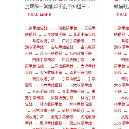
虎尾統一當舖,您不能不知道三 …
錶借錢
READ MORE
READ
二崙手錶借錢
二崙收購手錶
元長手
二崙手
錶借錢
元長收購手錶
北港手錶借錢
錶借錢
北港收購手錶
口湖手錶借錢
口
北港
湖收購手錶
古坑手錶借錢
古坑收購
湖收購
手錶
台西手錶借錢
台西收購手錶
手錶
四湖手錶借錢
四湖收購手錶
土
四湖
庫手錶借錢
土庫收購手錶
大埤手錶
庫手錶
借錢
大埤收購手錶
崙背手錶借錢
借錢
崙背收購手錶
手錶換現金
手錶
崙背
要賣
斗六手錶借錢
斗六收購手錶
六收購
斗南手錶借錢
斗南收購手錶
東
手錶
勢手錶借錢
東勢收購手錶
林內手錶
林內
借錢
林內收購手錶
水林手錶借錢
林手錶
水林收購手錶
莿桐手錶借錢
莿
借錢
桐收購手錶
虎尾手錶借錢
虎尾收購
虎尾
手錶
褒忠手錶借錢
褒忠收購手錶
忠收購