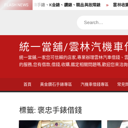
Skip
 高價收購各品牌手錶、K金錶、鑽錶、精品與故障錶
FLASH NEWS
雲林收購手
to
content
Search
統一當舖/雲林汽機車
統一當舖,一家您可信賴的店家,專業辦理雲林汽車借錢、雲
的服務,您有借款,借錢,收購,鑑定相關問題嗎,歡迎您來洽詢
首頁
黃金鑽石手錶專區
汽機車借錢專區
常見
標籤:
褒忠手錶借錢