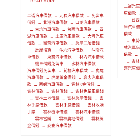
READ MORE
二崙汽
車借款
二崙汽車借款
元長汽車借款
免留車
台西
借錢
北港汽車借款
口湖汽車借款
庫汽車
古坑汽車借款
台西汽車借款
四
借款
湖汽車借款
土庫汽車借款
大埤汽車
東勢
借款
崙背汽車借款
房屋二胎借錢
林汽車
房屋增貸
斗六汽車借款
斗南汽
借款
車借款
東勢汽車借款
林內汽車借款
雲林
機車借錢免留車
水林汽車借款
寮汽車
汽車借錢免留車
莿桐汽車借款
虎尾
汽車借款
虎尾黃金借錢
褒忠汽車借
款
西螺汽車借款
雲林K金借錢
雲林借款
雲林借錢
雲林免留車借錢
雲林土地借錢
雲林房屋借錢
雲
林手錶借款
雲林手錶借錢
雲林收購
手錶
雲林機車借錢
雲林汽車借錢
雲林當舖
雲林農地借錢
雲林黃
金借錢
麥寮汽車借款