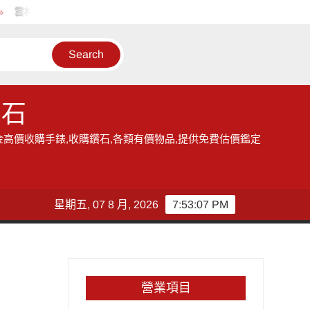
雲林地區的收購手錶服務,讓您獲得現金高價雲林收購手錶的機會
鑽石
金高價收購手錶,收購鑽石,各類有價物品,提供免費估價鑑定
星期五, 07 8 月, 2026
7:53:08 PM
營業項目