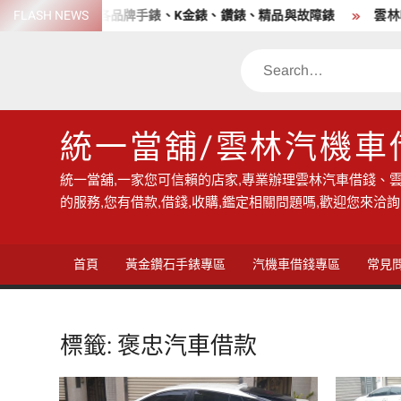
Skip
老店 高價收購各品牌手錶、K金錶、鑽錶、精品與故障錶
FLASH NEWS
雲林收購
to
content
Search
統一當舖/雲林汽機車
統一當舖,一家您可信賴的店家,專業辦理雲林汽車借錢、雲
的服務,您有借款,借錢,收購,鑑定相關問題嗎,歡迎您來洽詢
首頁
黃金鑽石手錶專區
汽機車借錢專區
常見
標籤:
褒忠汽車借款