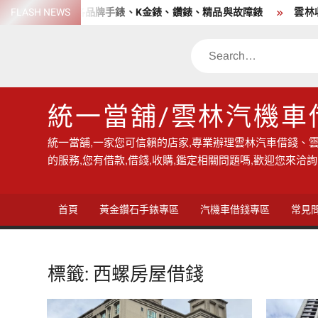
Skip
店 高價收購各品牌手錶、K金錶、鑽錶、精品與故障錶
FLASH NEWS
雲林收購手
to
content
Search
統一當舖/雲林汽機車
統一當舖,一家您可信賴的店家,專業辦理雲林汽車借錢、雲
的服務,您有借款,借錢,收購,鑑定相關問題嗎,歡迎您來洽詢
首頁
黃金鑽石手錶專區
汽機車借錢專區
常見
標籤:
西螺房屋借錢