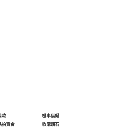
借款
機車借錢
品拍賣會
收購鑽石