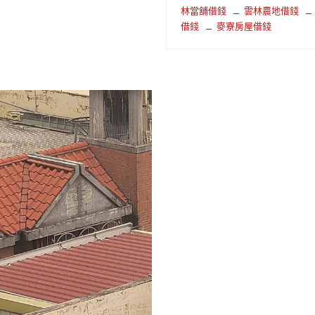
林當舖借錢
雲林農地借錢
借錢
麥寮房屋借錢