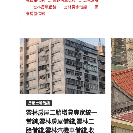
林機車借錢
雲林汽車借錢
雲林當舖
雲林農地借錢
雲林黃金借錢
麥
寮房屋借錢
房屋土地借錢
雲林房屋二胎增貸專家統一
當舖,雲林房屋借錢,雲林二
胎借錢,雲林汽機車借錢,收