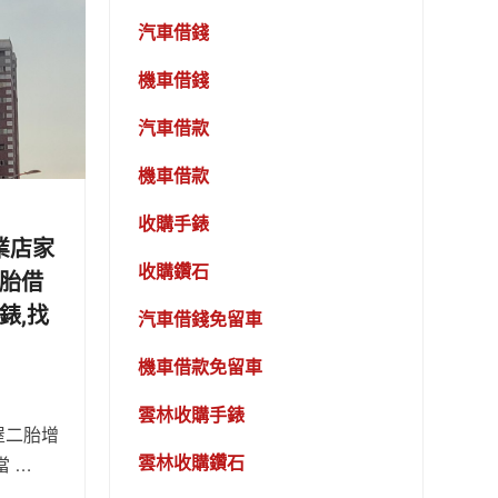
汽車借錢
機車借錢
汽車借款
機車借款
收購手錶
業店家
收購鑽石
二胎借
錶,找
汽車借錢免留車
機車借款免留車
雲林收購手錶
屋二胎增
雲林收購鑽石
當 …