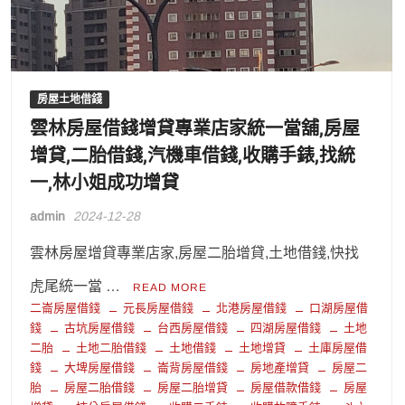
房屋土地借錢
雲林房屋借錢增貸專業店家統一當舖,房屋
增貸,二胎借錢,汽機車借錢,收購手錶,找統
一,林小姐成功增貸
admin
2024-12-28
雲林房屋增貸專業店家,房屋二胎增貸,土地借錢,快找
虎尾統一當 …
READ MORE
二崙房屋借錢
元長房屋借錢
北港房屋借錢
口湖房屋借
錢
古坑房屋借錢
台西房屋借錢
四湖房屋借錢
土地
二胎
土地二胎借錢
土地借錢
土地增貸
土庫房屋借
錢
大埤房屋借錢
崙背房屋借錢
房地產增貸
房屋二
胎
房屋二胎借錢
房屋二胎增貸
房屋借款借錢
房屋