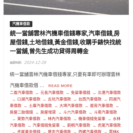
汽機車借款
統一當舖雲林汽機車借錢專家,汽車借錢,房
屋借錢,土地借錢,黃金借錢,收購手錶快找統
一當舖,曾先生成功貸得周轉金
admin
2024-12-28
統一當舖雲林汽機車借錢專家,只要有車即可辦理雲林
汽機車借款借 …
READ MORE
二崙汽車借款
元長汽車借款
免留車借錢
北港汽車借款
口湖汽車借款
古坑汽車借款
台西汽車借款
四湖汽
車借款
土庫汽車借款
大埤汽車借款
崙背汽車借款
房屋二胎借錢
房屋增貸
斗六汽車借款
斗南汽車借款
東勢汽車借款
林內汽車借款
機車借錢免留車
水林
汽車借款
汽車借錢免留車
莿桐汽車借款
虎尾汽車借款
虎尾黃金借錢
褒忠汽車借款
西螺汽車借款
雲林K