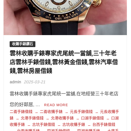
收購手錶鑽石
雲林收購手錶專家虎尾統一當舖,三十年老
店雲林手錶借錢,雲林黃金借錢,雲林汽車借
錢,雲林房屋借錢
admin
2025-03-21
雲林收購手錶專家虎尾統一當舖,在地經營三十年老店
您的好鄰居, …
READ MORE
二崙手錶借錢
二崙收購手錶
元長手錶借錢
元長收購手
錶
北港手錶借錢
北港收購手錶
口湖手錶借錢
口湖
收購手錶
古坑手錶借錢
古坑收購手錶
台西手錶借錢
台西收購手錶
四湖手錶借錢
四湖收購手錶
土庫手