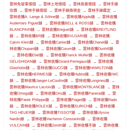
雲林免留車借錢
雲林土地借錢
雲林房屋借錢
雲林手錶
估價
雲林手錶借錢
雲林手錶換現金
雲林手錶鑑定
雲林收購A. Lange & Söhne錶
雲林收購Apple錶
雲林收購
Audemars Piguet錶
雲林收購BELL & ROSS錶
雲林收購
BLANCPAIN錶
雲林收購Breguet錶
雲林收購BREITLING
錶
雲林收購BR錶
雲林收購BVLGARI錶
雲林收購
Calvin Klein錶
雲林收購Cartier錶
雲林收購Chanel錶
雲
林收購Chopard錶
雲林收購Corum錶
雲林收購Dunhill錶
雲林收購Ebel錶
雲林收購Franck Muller錶
雲林收購
GELISHIDAN錶
雲林收購Girard-Perregaux錶
雲林收購
Glashütte錶
雲林收購GUCCI錶
雲林收購HAMILTON錶
雲林收購HERMES錶
雲林收購Hublot錶
雲林收購IWC
錶
雲林收購Jaeger-LeCoultre錶
雲林收購Longines錶
雲林收購Maurice Lacroix錶
雲林收購MONTBLANC錶
雲林
收購Omega錶
雲林收購Oris錶
雲林收購Panerai錶
雲
林收購Patek Philippe錶
雲林收購Piaget錶
雲林收購Rado
錶
雲林收購ROLEX錶
雲林收購SURICH錶
雲林收購
TAG HEUER錶
雲林收購TISSOT錶
雲林收購Ulysse
Nardin錶
雲林收購Vacheron Constantin錶
雲林收購
VULCAIN錶
雲林收購Zenith錶
雲林收購手錶
雲林收購