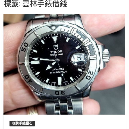
標籤:
雲林手錶借錢
收購手錶鑽石