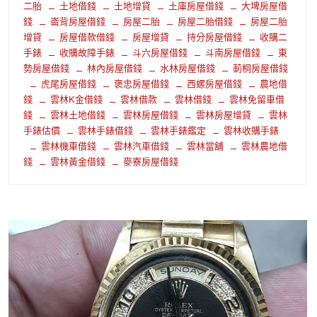
二胎
土地借錢
土地增貸
土庫房屋借錢
大埤房屋借
錢
崙背房屋借錢
房屋二胎
房屋二胎借錢
房屋二胎
增貸
房屋借款借錢
房屋增貸
持分房屋借錢
收購二
手錶
收購故障手錶
斗六房屋借錢
斗南房屋借錢
東
勢房屋借錢
林內房屋借錢
水林房屋借錢
莿桐房屋借錢
虎尾房屋借錢
褒忠房屋借錢
西螺房屋借錢
農地借
錢
雲林K金借錢
雲林借款
雲林借錢
雲林免留車借
錢
雲林土地借錢
雲林房屋借錢
雲林房屋增貸
雲林
手錶估價
雲林手錶借錢
雲林手錶鑑定
雲林收購手錶
雲林機車借錢
雲林汽車借錢
雲林當舖
雲林農地借
錢
雲林黃金借錢
麥寮房屋借錢