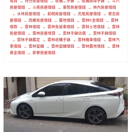
增貸
持分房屋借錢
收購二手錶
收購故障手錶
斗六
房屋借錢
斗南房屋借錢
東勢房屋借錢
林內房屋借錢
水林房屋借錢
莿桐房屋借錢
虎尾房屋借錢
褒忠房
屋借錢
西螺房屋借錢
農地借錢
雲林K金借錢
雲林
借款
雲林借錢
雲林免留車借錢
雲林土地借錢
雲林
房屋借錢
雲林房屋增貸
雲林手錶估價
雲林手錶借錢
雲林手錶鑑定
雲林收購手錶
雲林機車借錢
雲林汽
車借錢
雲林當舖
雲林當舖借錢
雲林農地借錢
雲林
黃金借錢
麥寮房屋借錢