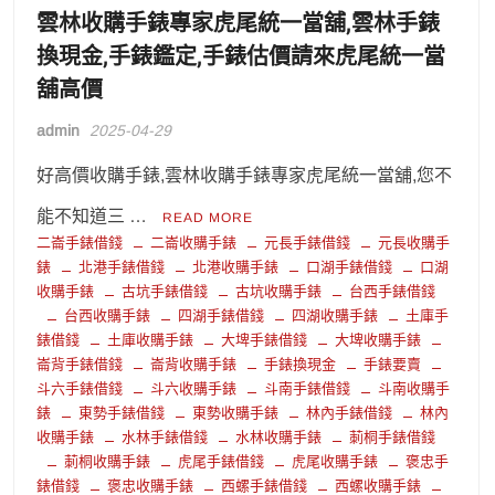
雲林收購手錶專家虎尾統一當舖,雲林手錶
換現金,手錶鑑定,手錶估價請來虎尾統一當
舖高價
admin
2025-04-29
好高價收購手錶,雲林收購手錶專家虎尾統一當舖,您不
能不知道三 …
READ MORE
二崙手錶借錢
二崙收購手錶
元長手錶借錢
元長收購手
錶
北港手錶借錢
北港收購手錶
口湖手錶借錢
口湖
收購手錶
古坑手錶借錢
古坑收購手錶
台西手錶借錢
台西收購手錶
四湖手錶借錢
四湖收購手錶
土庫手
錶借錢
土庫收購手錶
大埤手錶借錢
大埤收購手錶
崙背手錶借錢
崙背收購手錶
手錶換現金
手錶要賣
斗六手錶借錢
斗六收購手錶
斗南手錶借錢
斗南收購手
錶
東勢手錶借錢
東勢收購手錶
林內手錶借錢
林內
收購手錶
水林手錶借錢
水林收購手錶
莿桐手錶借錢
莿桐收購手錶
虎尾手錶借錢
虎尾收購手錶
褒忠手
錶借錢
褒忠收購手錶
西螺手錶借錢
西螺收購手錶