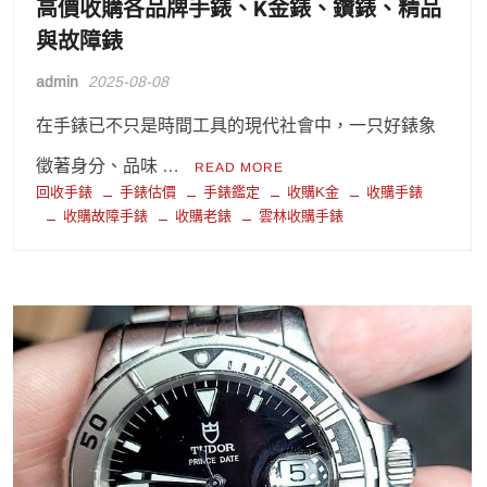
高價收購各品牌手錶、K金錶、鑽錶、精品
與故障錶
admin
2025-08-08
在手錶已不只是時間工具的現代社會中，一只好錶象
徵著身分、品味 …
READ MORE
回收手錶
手錶估價
手錶鑑定
收購K金
收購手錶
收購故障手錶
收購老錶
雲林收購手錶