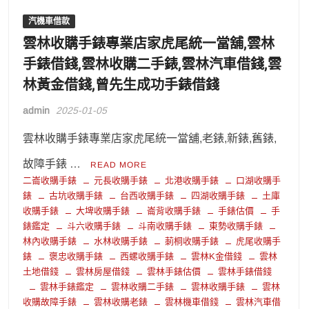
汽機車借款
雲林收購手錶專業店家虎尾統一當舖,雲林
手錶借錢,雲林收購二手錶,雲林汽車借錢,雲
林黃金借錢,曾先生成功手錶借錢
admin
2025-01-05
雲林收購手錶專業店家虎尾統一當舖,老錶,新錶,舊錶,
故障手錶 …
READ MORE
二崙收購手錶
元長收購手錶
北港收購手錶
口湖收購手
錶
古坑收購手錶
台西收購手錶
四湖收購手錶
土庫
收購手錶
大埤收購手錶
崙背收購手錶
手錶估價
手
錶鑑定
斗六收購手錶
斗南收購手錶
東勢收購手錶
林內收購手錶
水林收購手錶
莿桐收購手錶
虎尾收購手
錶
褒忠收購手錶
西螺收購手錶
雲林K金借錢
雲林
土地借錢
雲林房屋借錢
雲林手錶估價
雲林手錶借錢
雲林手錶鑑定
雲林收購二手錶
雲林收購手錶
雲林
收購故障手錶
雲林收購老錶
雲林機車借錢
雲林汽車借