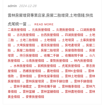
admin
2024-12-28
雲林房屋增貸專業店家,房屋二胎增貸,土地借錢,快找
虎尾統一當 …
READ MORE
二崙房屋借錢
元長房屋借錢
北港房屋借錢
口湖房屋借
錢
古坑房屋借錢
台西房屋借錢
四湖房屋借錢
土地
二胎
土地二胎借錢
土地借錢
土地增貸
土庫房屋借
錢
大埤房屋借錢
崙背房屋借錢
房地產增貸
房屋二
胎
房屋二胎借錢
房屋二胎增貸
房屋借款借錢
房屋
增貸
持分房屋借錢
收購二手錶
收購故障手錶
斗六
房屋借錢
斗南房屋借錢
東勢房屋借錢
林內房屋借錢
水林房屋借錢
莿桐房屋借錢
虎尾房屋借錢
褒忠房
屋借錢
西螺房屋借錢
農地借錢
雲林K金借錢
雲林
借款
雲林借錢
雲林免留車借錢
雲林土地借錢
雲林
房屋借錢
雲林房屋增貸
雲林手錶估價
雲林手錶借錢
雲林手錶鑑定
雲林收購手錶
雲林機車借錢
雲林汽
車借錢
雲林當舖
雲林當舖借錢
雲林農地借錢
雲林
黃金借錢
麥寮房屋借錢