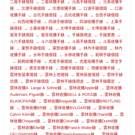
二崙手錶借錢
二崙收購手錶
元長手錶借錢
元長收購手
錶
北港手錶借錢
北港收購手錶
口湖手錶借錢
口湖
收購手錶
古坑手錶借錢
古坑收購手錶
台西手錶借錢
台西收購手錶
四湖手錶借錢
四湖收購手錶
土庫手
錶借錢
土庫收購手錶
大埤手錶借錢
大埤收購手錶
崙背手錶借錢
崙背收購手錶
手錶換現金
手錶要賣
斗六手錶借錢
斗六收購手錶
斗南手錶借錢
斗南收購手
錶
東勢手錶借錢
東勢收購手錶
林內手錶借錢
林內
收購手錶
水林手錶借錢
水林收購手錶
莿桐手錶借錢
莿桐收購手錶
虎尾手錶借錢
虎尾收購手錶
褒忠手
錶借錢
褒忠收購手錶
西螺手錶借錢
西螺收購手錶
雲林免留車借錢
雲林土地借錢
雲林房屋借錢
雲林手錶
估價
雲林手錶借錢
雲林手錶換現金
雲林手錶鑑定
雲林收購A. Lange & Söhne錶
雲林收購Apple錶
雲林收購
Audemars Piguet錶
雲林收購BELL & ROSS錶
雲林收購
BLANCPAIN錶
雲林收購Breguet錶
雲林收購BREITLING
錶
雲林收購BR錶
雲林收購BVLGARI錶
雲林收購
Calvin Klein錶
雲林收購Cartier錶
雲林收購Chanel錶
雲
林收購Chopard錶
雲林收購Corum錶
雲林收購Dunhill錶
雲林收購Ebel錶
雲林收購Franck Muller錶
雲林收購
GELISHIDAN錶
雲林收購Girard-Perregaux錶
雲林收購