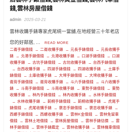
錢,雲林房屋借錢
admin
2025-03-21
雲林收購手錶專家虎尾統一當舖,在地經營三十年老店
您的好鄰居, …
READ MORE
二崙手錶借錢
二崙收購手錶
元長手錶借錢
元長收購手
錶
北港手錶借錢
北港收購手錶
口湖手錶借錢
口湖
收購手錶
古坑手錶借錢
古坑收購手錶
台西手錶借錢
台西收購手錶
四湖手錶借錢
四湖收購手錶
土庫手
錶借錢
土庫收購手錶
大埤手錶借錢
大埤收購手錶
崙背手錶借錢
崙背收購手錶
斗六手錶借錢
斗六收購手
錶
斗南手錶借錢
斗南收購手錶
東勢手錶借錢
東勢
收購手錶
林內手錶借錢
林內收購手錶
水林手錶借錢
水林收購手錶
莿桐手錶借錢
莿桐收購手錶
虎尾手
錶借錢
虎尾收購手錶
褒忠手錶借錢
褒忠收購手錶
西螺手錶借錢
西螺收購手錶
雲林K金借錢
雲林免留車
借錢
雲林土地借錢
雲林房屋借錢
雲林手錶估價
雲
林手錶借錢
雲林手錶鑑定
雲林收購手錶
雲林機車借錢