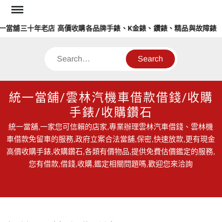
Skip
to
舖三十年老店 高價收購各品牌手錶、K金錶、鑽錶、精品與故障錶
content
Search
統一當舖/雲林汽機車借款借錢/收購
手錶/收購鑽石
統一當舖,一家您可信賴的店家,專業辦理雲林汽車借錢、雲林機
車借款免留車的服務,政府立案合法當舖,保密,快速放款,更有現金
高價收購手錶,收購鑽石,各類有價物品,提供免費估價鑑定的服務,
您有借款,借錢,收購,鑑定相關問題嗎,歡迎您來洽詢