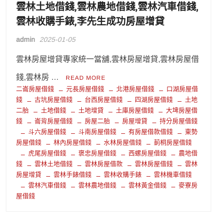
雲林土地借錢,雲林農地借錢,雲林汽車借錢,
雲林收購手錶,李先生成功房屋增貸
admin
2025-01-05
雲林房屋增貸專家統一當舖,雲林房屋增貸,雲林房屋借
錢,雲林房 …
READ MORE
二崙房屋借錢
元長房屋借錢
北港房屋借錢
口湖房屋借
錢
古坑房屋借錢
台西房屋借錢
四湖房屋借錢
土地
二胎
土地借錢
土地增貸
土庫房屋借錢
大埤房屋借
錢
崙背房屋借錢
房屋二胎
房屋增貸
持分房屋借錢
斗六房屋借錢
斗南房屋借錢
有房屋借款借錢
東勢
房屋借錢
林內房屋借錢
水林房屋借錢
莿桐房屋借錢
虎尾房屋借錢
褒忠房屋借錢
西螺房屋借錢
農地借
錢
雲林土地借錢
雲林房屋借款
雲林房屋借錢
雲林
房屋增貸
雲林手錶借錢
雲林收購手錶
雲林機車借錢
雲林汽車借錢
雲林農地借錢
雲林黃金借錢
麥寮房
屋借錢