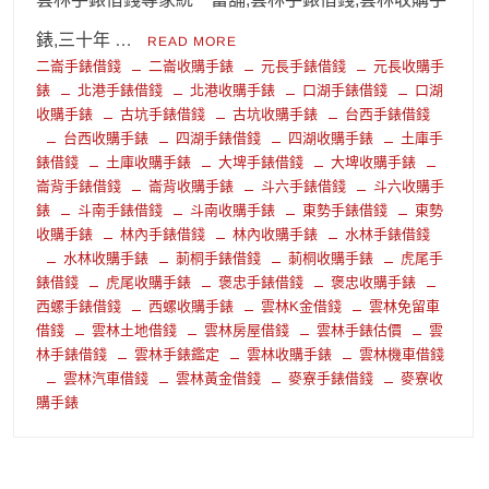
錶,三十年 …
READ MORE
二崙手錶借錢
二崙收購手錶
元長手錶借錢
元長收購手
錶
北港手錶借錢
北港收購手錶
口湖手錶借錢
口湖
收購手錶
古坑手錶借錢
古坑收購手錶
台西手錶借錢
台西收購手錶
四湖手錶借錢
四湖收購手錶
土庫手
錶借錢
土庫收購手錶
大埤手錶借錢
大埤收購手錶
崙背手錶借錢
崙背收購手錶
斗六手錶借錢
斗六收購手
錶
斗南手錶借錢
斗南收購手錶
東勢手錶借錢
東勢
收購手錶
林內手錶借錢
林內收購手錶
水林手錶借錢
水林收購手錶
莿桐手錶借錢
莿桐收購手錶
虎尾手
錶借錢
虎尾收購手錶
褒忠手錶借錢
褒忠收購手錶
西螺手錶借錢
西螺收購手錶
雲林K金借錢
雲林免留車
借錢
雲林土地借錢
雲林房屋借錢
雲林手錶估價
雲
林手錶借錢
雲林手錶鑑定
雲林收購手錶
雲林機車借錢
雲林汽車借錢
雲林黃金借錢
麥寮手錶借錢
麥寮收
購手錶