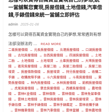
怎樣可以貸得百萬資金實現自己的夢想,統
一當舖幫您實現,房屋借錢,土地借錢,汽車借
錢,手錶借錢來統一當舖立即評估
admin
2025-01-06
怎樣可以貸得百萬資金實現自己的夢想,常常遇到有想
法卻沒辦法的 …
READ MORE
二崙房屋借錢
元長房屋借錢
北港房屋借錢
口湖房屋借
錢
古坑房屋借錢
台西房屋借錢
四湖房屋借錢
土地
二胎
土地借錢
土地增貸
土庫房屋借錢
大埤房屋借
錢
崙背房屋借錢
房屋二胎
房屋二胎借錢
房屋二胎
增貸
房屋借款借錢
房屋增貸
持分房屋借錢
收購二
手錶
收購故障手錶
斗六房屋借錢
斗南房屋借錢
東
勢房屋借錢
林內房屋借錢
水林房屋借錢
莿桐房屋借錢
虎尾房屋借錢
褒忠房屋借錢
西螺房屋借錢
農地借
錢
雲林K金借錢
雲林借款
雲林借錢
雲林免留車借
錢
雲林土地借錢
雲林房屋借錢
雲林房屋增貸
雲林
手錶估價
雲林手錶借錢
雲林手錶鑑定
雲林收購手錶
雲林機車借錢
雲林汽車借錢
雲林當舖
雲林農地借