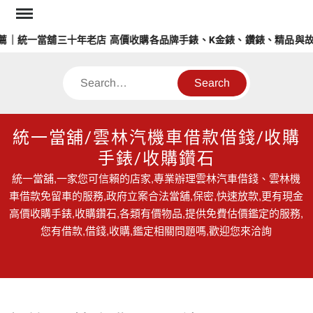
Skip
to
｜統一當舖三十年老店 高價收購各品牌手錶、K金錶、鑽錶、精品與故
content
Search
統一當舖/雲林汽機車借款借錢/收購
手錶/收購鑽石
統一當舖,一家您可信賴的店家,專業辦理雲林汽車借錢、雲林機
車借款免留車的服務,政府立案合法當舖,保密,快速放款,更有現金
高價收購手錶,收購鑽石,各類有價物品,提供免費估價鑑定的服務,
您有借款,借錢,收購,鑑定相關問題嗎,歡迎您來洽詢