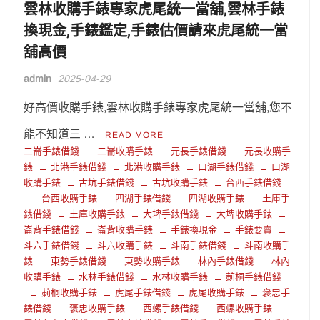
雲林收購手錶專家虎尾統一當舖,雲林手錶
換現金,手錶鑑定,手錶估價請來虎尾統一當
舖高價
admin
2025-04-29
好高價收購手錶,雲林收購手錶專家虎尾統一當舖,您不
能不知道三 …
READ MORE
二崙手錶借錢
二崙收購手錶
元長手錶借錢
元長收購手
錶
北港手錶借錢
北港收購手錶
口湖手錶借錢
口湖
收購手錶
古坑手錶借錢
古坑收購手錶
台西手錶借錢
台西收購手錶
四湖手錶借錢
四湖收購手錶
土庫手
錶借錢
土庫收購手錶
大埤手錶借錢
大埤收購手錶
崙背手錶借錢
崙背收購手錶
手錶換現金
手錶要賣
斗六手錶借錢
斗六收購手錶
斗南手錶借錢
斗南收購手
錶
東勢手錶借錢
東勢收購手錶
林內手錶借錢
林內
收購手錶
水林手錶借錢
水林收購手錶
莿桐手錶借錢
莿桐收購手錶
虎尾手錶借錢
虎尾收購手錶
褒忠手
錶借錢
褒忠收購手錶
西螺手錶借錢
西螺收購手錶