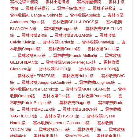
雲林免留車借錢
雲林土地借錢
雲林房屋借錢
雲林手錶
估價
雲林手錶借錢
雲林手錶換現金
雲林手錶鑑定
雲林收購A. Lange & Söhne錶
雲林收購Apple錶
雲林收購
Audemars Piguet錶
雲林收購BELL & ROSS錶
雲林收購
BLANCPAIN錶
雲林收購Breguet錶
雲林收購BREITLING
錶
雲林收購BR錶
雲林收購BVLGARI錶
雲林收購
Calvin Klein錶
雲林收購Cartier錶
雲林收購Chanel錶
雲
林收購Chopard錶
雲林收購Corum錶
雲林收購Dunhill錶
雲林收購Ebel錶
雲林收購Franck Muller錶
雲林收購
GELISHIDAN錶
雲林收購Girard-Perregaux錶
雲林收購
Glashütte錶
雲林收購GUCCI錶
雲林收購HAMILTON錶
雲林收購HERMES錶
雲林收購Hublot錶
雲林收購IWC
錶
雲林收購Jaeger-LeCoultre錶
雲林收購Longines錶
雲林收購Maurice Lacroix錶
雲林收購MONTBLANC錶
雲林
收購Omega錶
雲林收購Oris錶
雲林收購Panerai錶
雲
林收購Patek Philippe錶
雲林收購Piaget錶
雲林收購Rado
錶
雲林收購ROLEX錶
雲林收購SURICH錶
雲林收購
TAG HEUER錶
雲林收購TISSOT錶
雲林收購Ulysse
Nardin錶
雲林收購Vacheron Constantin錶
雲林收購
VULCAIN錶
雲林收購Zenith錶
雲林收購手錶
雲林收購
故障手錶
雲林機車借錢
雲林汽車借錢
雲林黃金借錢