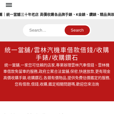
Skip
to
｜統一當舖三十年老店 高價收購各品牌手錶、K金錶、鑽錶、精品與故
content
Search
統一當舖/雲林汽機車借款借錢/收購
手錶/收購鑽石
統一當舖,一家您可信賴的店家,專業辦理雲林汽車借錢、雲林機
車借款免留車的服務,政府立案合法當舖,保密,快速放款,更有現金
高價收購手錶,收購鑽石,各類有價物品,提供免費估價鑑定的服務,
您有借款,借錢,收購,鑑定相關問題嗎,歡迎您來洽詢