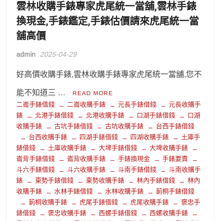
雲林收購手錶專家虎尾統一當舖,雲林手錶
換現金,手錶鑑定,手錶估價請來虎尾統一當
舖高價
admin
2025-04-29
好高價收購手錶,雲林收購手錶專家虎尾統一當舖,您不
能不知道三 …
READ MORE
二崙手錶借錢
二崙收購手錶
元長手錶借錢
元長收購手
錶
北港手錶借錢
北港收購手錶
口湖手錶借錢
口湖
收購手錶
古坑手錶借錢
古坑收購手錶
台西手錶借錢
台西收購手錶
四湖手錶借錢
四湖收購手錶
土庫手
錶借錢
土庫收購手錶
大埤手錶借錢
大埤收購手錶
崙背手錶借錢
崙背收購手錶
手錶換現金
手錶要賣
斗六手錶借錢
斗六收購手錶
斗南手錶借錢
斗南收購手
錶
東勢手錶借錢
東勢收購手錶
林內手錶借錢
林內
收購手錶
水林手錶借錢
水林收購手錶
莿桐手錶借錢
莿桐收購手錶
虎尾手錶借錢
虎尾收購手錶
褒忠手
錶借錢
褒忠收購手錶
西螺手錶借錢
西螺收購手錶