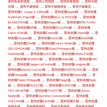
雲林免留車借錢
雲林土地借錢
雲林房屋借錢
雲林手錶
估價
雲林手錶借錢
雲林手錶換現金
雲林手錶鑑定
雲林收購A. Lange & Söhne錶
雲林收購Apple錶
雲林收購
Audemars Piguet錶
雲林收購BELL & ROSS錶
雲林收購
BLANCPAIN錶
雲林收購Breguet錶
雲林收購BREITLING
錶
雲林收購BR錶
雲林收購BVLGARI錶
雲林收購
Calvin Klein錶
雲林收購Cartier錶
雲林收購Chanel錶
雲
林收購Chopard錶
雲林收購Corum錶
雲林收購Dunhill錶
雲林收購Ebel錶
雲林收購Franck Muller錶
雲林收購
GELISHIDAN錶
雲林收購Girard-Perregaux錶
雲林收購
Glashütte錶
雲林收購GUCCI錶
雲林收購HAMILTON錶
雲林收購HERMES錶
雲林收購Hublot錶
雲林收購IWC
錶
雲林收購Jaeger-LeCoultre錶
雲林收購Longines錶
雲林收購Maurice Lacroix錶
雲林收購MONTBLANC錶
雲林
收購Omega錶
雲林收購Oris錶
雲林收購Panerai錶
雲
林收購Patek Philippe錶
雲林收購Piaget錶
雲林收購Rado
錶
雲林收購ROLEX錶
雲林收購SURICH錶
雲林收購
TAG HEUER錶
雲林收購TISSOT錶
雲林收購Ulysse
Nardin錶
雲林收購Vacheron Constantin錶
雲林收購
VULCAIN錶
雲林收購Zenith錶
雲林收購手錶
雲林收購
故障手錶
雲林機車借錢
雲林汽車借錢
雲林黃金借錢