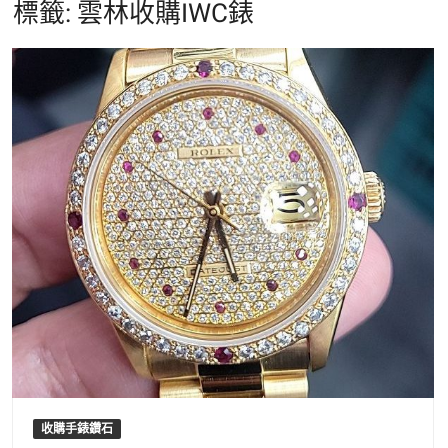
標籤:
雲林收購IWC錶
收購手錶鑽石