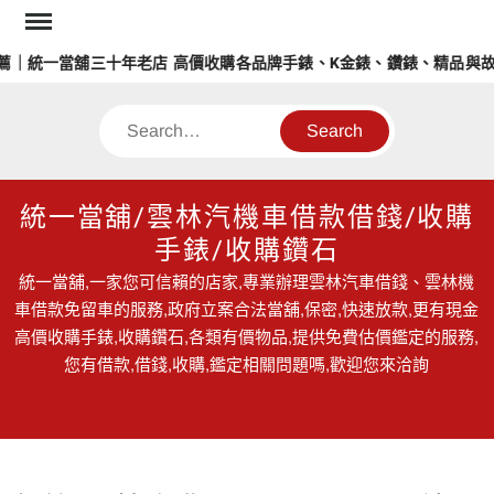
Skip
to
薦｜統一當舖三十年老店 高價收購各品牌手錶、K金錶、鑽錶、精品與故
content
Search
統一當舖/雲林汽機車借款借錢/收購
手錶/收購鑽石
統一當舖,一家您可信賴的店家,專業辦理雲林汽車借錢、雲林機
車借款免留車的服務,政府立案合法當舖,保密,快速放款,更有現金
高價收購手錶,收購鑽石,各類有價物品,提供免費估價鑑定的服務,
您有借款,借錢,收購,鑑定相關問題嗎,歡迎您來洽詢