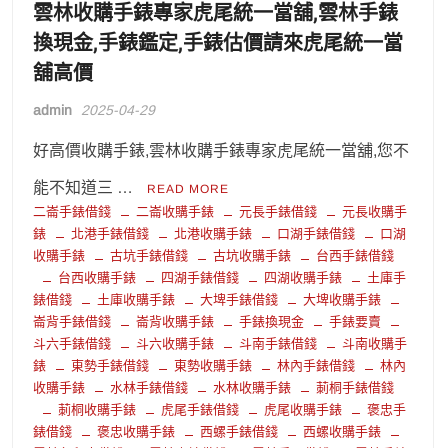
雲林收購手錶專家虎尾統一當舖,雲林手錶
換現金,手錶鑑定,手錶估價請來虎尾統一當
舖高價
admin
2025-04-29
好高價收購手錶,雲林收購手錶專家虎尾統一當舖,您不
能不知道三 …
READ MORE
二崙手錶借錢
二崙收購手錶
元長手錶借錢
元長收購手
錶
北港手錶借錢
北港收購手錶
口湖手錶借錢
口湖
收購手錶
古坑手錶借錢
古坑收購手錶
台西手錶借錢
台西收購手錶
四湖手錶借錢
四湖收購手錶
土庫手
錶借錢
土庫收購手錶
大埤手錶借錢
大埤收購手錶
崙背手錶借錢
崙背收購手錶
手錶換現金
手錶要賣
斗六手錶借錢
斗六收購手錶
斗南手錶借錢
斗南收購手
錶
東勢手錶借錢
東勢收購手錶
林內手錶借錢
林內
收購手錶
水林手錶借錢
水林收購手錶
莿桐手錶借錢
莿桐收購手錶
虎尾手錶借錢
虎尾收購手錶
褒忠手
錶借錢
褒忠收購手錶
西螺手錶借錢
西螺收購手錶