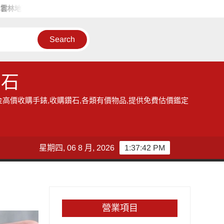
的收購手錶服務,讓您獲得現金高價雲林收購手錶的機會
雲林收購
鑽石
金高價收購手錶,收購鑽石,各類有價物品,提供免費估價鑑定
星期四, 06 8 月, 2026
1:37:44 PM
營業項目