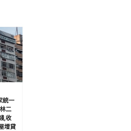
家統一
雲林二
錢,收
屋增貸