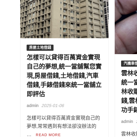
房屋土地借錢
怎樣可以貸得百萬資金實現
汽機車
自己的夢想,統一當舖幫您實
雲林
現,房屋借錢,土地借錢,汽車
統一
借錢,手錶借錢來統一當舖立
林收
即評估
錢,
admin
2025-01-06
功手
怎樣可以貸得百萬資金實現自己的
admin
夢想,常常遇到有想法卻沒辦法的
雲林收
…
READ MORE