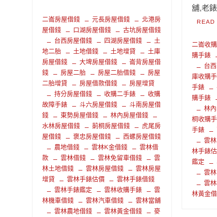
舖,老錶
二崙房屋借錢
元長房屋借錢
北港房
READ
屋借錢
口湖房屋借錢
古坑房屋借錢
台西房屋借錢
四湖房屋借錢
土
二崙收
地二胎
土地借錢
土地增貸
土庫
購手錶
房屋借錢
大埤房屋借錢
崙背房屋借
台西
錢
房屋二胎
房屋二胎借錢
房屋
庫收購
二胎增貸
房屋借款借錢
房屋增貸
手錶
持分房屋借錢
收購二手錶
收購
購手錶
故障手錶
斗六房屋借錢
斗南房屋借
林內
錢
東勢房屋借錢
林內房屋借錢
桐收購
水林房屋借錢
莿桐房屋借錢
虎尾房
手錶
屋借錢
褒忠房屋借錢
西螺房屋借錢
雲林
農地借錢
雲林K金借錢
雲林借
林手錶
款
雲林借錢
雲林免留車借錢
雲
鑑定
林土地借錢
雲林房屋借錢
雲林房屋
雲林
增貸
雲林手錶估價
雲林手錶借錢
雲林
雲林手錶鑑定
雲林收購手錶
雲
林黃金
林機車借錢
雲林汽車借錢
雲林當舖
雲林農地借錢
雲林黃金借錢
麥