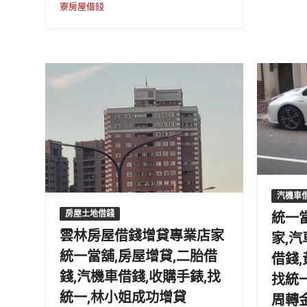
寮房屋借錢
汽機車
統一
房屋土地借錢
雲林房屋借錢增貸專業店家
家,汽
統一當舖,房屋增貸,二胎借
借錢
錢,汽機車借錢,收購手錶,找
找統
統一,林小姐成功增貸
周轉