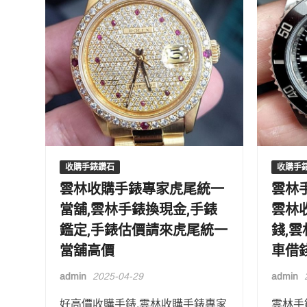
收購手錶鑽石
收購手
雲林收購手錶專家虎尾統一
雲林
當舖,雲林手錶換現金,手錶
雲林
鑑定,手錶估價請來虎尾統一
錢,
當舖高價
車借
admin
2025-04-29
admin
好高價收購手錶,雲林收購手錶專家
雲林手