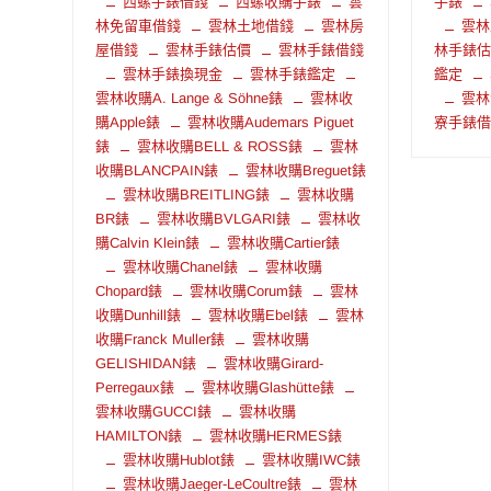
西螺手錶借錢
西螺收購手錶
雲
手錶
林免留車借錢
雲林土地借錢
雲林房
雲林
屋借錢
雲林手錶估價
雲林手錶借錢
林手錶
雲林手錶換現金
雲林手錶鑑定
鑑定
雲林收購A. Lange & Söhne錶
雲林收
雲林
購Apple錶
雲林收購Audemars Piguet
寮手錶
錶
雲林收購BELL & ROSS錶
雲林
收購BLANCPAIN錶
雲林收購Breguet錶
雲林收購BREITLING錶
雲林收購
BR錶
雲林收購BVLGARI錶
雲林收
購Calvin Klein錶
雲林收購Cartier錶
雲林收購Chanel錶
雲林收購
Chopard錶
雲林收購Corum錶
雲林
收購Dunhill錶
雲林收購Ebel錶
雲林
收購Franck Muller錶
雲林收購
GELISHIDAN錶
雲林收購Girard-
Perregaux錶
雲林收購Glashütte錶
雲林收購GUCCI錶
雲林收購
HAMILTON錶
雲林收購HERMES錶
雲林收購Hublot錶
雲林收購IWC錶
雲林收購Jaeger-LeCoultre錶
雲林