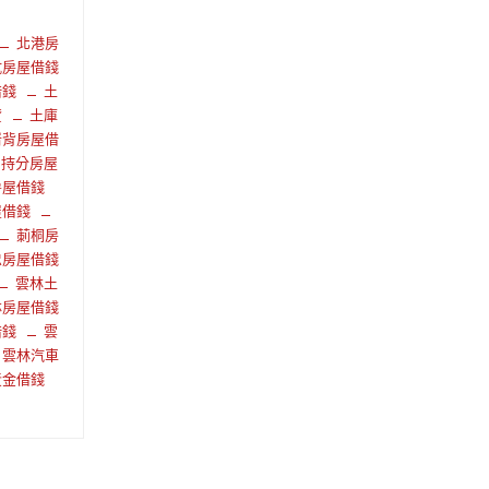
北港房
坑房屋借錢
借錢
土
貸
土庫
崙背房屋借
持分房屋
房屋借錢
屋借錢
莿桐房
忠房屋借錢
雲林土
林房屋借錢
借錢
雲
雲林汽車
黃金借錢