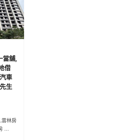
當舖,
地借
林汽車
李先生
,雲林房
房 …