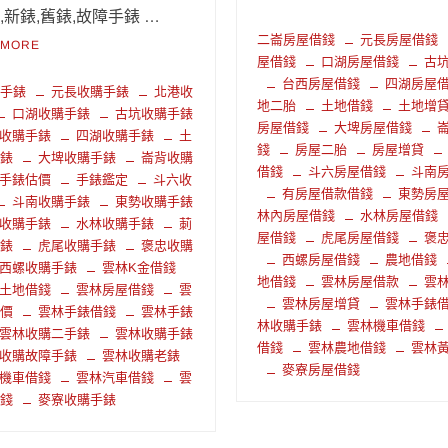
,新錶,舊錶,故障手錶 …
二崙房屋借錢
元長房屋借錢
 MORE
屋借錢
口湖房屋借錢
古
台西房屋借錢
四湖房屋
購手錶
元長收購手錶
北港收
地二胎
土地借錢
土地增
口湖收購手錶
古坑收購手錶
房屋借錢
大埤房屋借錢
收購手錶
四湖收購手錶
土
錢
房屋二胎
房屋增貸
手錶
大埤收購手錶
崙背收購
借錢
斗六房屋借錢
斗南
手錶估價
手錶鑑定
斗六收
有房屋借款借錢
東勢房
斗南收購手錶
東勢收購手錶
林內房屋借錢
水林房屋借錢
收購手錶
水林收購手錶
莿
屋借錢
虎尾房屋借錢
褒
手錶
虎尾收購手錶
褒忠收購
西螺房屋借錢
農地借錢
西螺收購手錶
雲林K金借錢
地借錢
雲林房屋借款
雲
土地借錢
雲林房屋借錢
雲
雲林房屋增貸
雲林手錶
估價
雲林手錶借錢
雲林手錶
林收購手錶
雲林機車借錢
雲林收購二手錶
雲林收購手錶
借錢
雲林農地借錢
雲林
收購故障手錶
雲林收購老錶
麥寮房屋借錢
機車借錢
雲林汽車借錢
雲
借錢
麥寮收購手錶