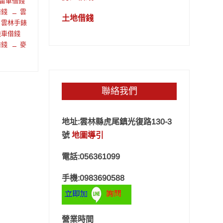
留車借錢
借錢
雲
土地借錢
雲林手錶
機車借錢
借錢
麥
聯絡我們
地址:雲林縣虎尾鎮光復路130-3
號
地圖導引
電話:056361099
手機:0983690588
營業時間