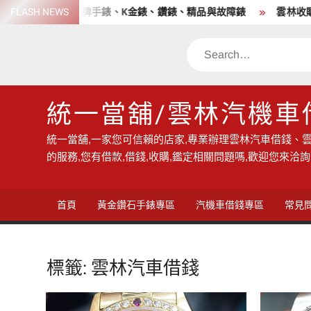
Skip
收購各品牌手錶、K金錶、鑽錶、精品與故障錶
FLASH NEWS
雲林收購手錶、借
to
content
Search
統一當舖/雲林汽機車
統一當舖,一家您可信賴的店家,專業辦理雲林汽車借錢、雲
的服務,您有借款,借錢,收購,鑑定相關問題嗎,歡迎您來洽詢
首頁
黃金鑽石手錶專區
汽機車借錢專區
常見
標籤:
雲林汽車借錢