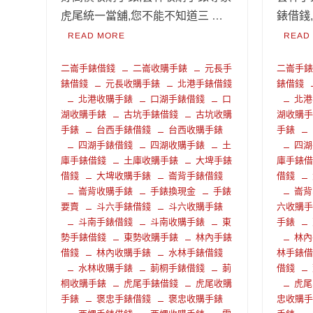
虎尾統一當舖,您不能不知道三 …
錶借錢
READ MORE
READ
二崙手錶借錢
二崙收購手錶
元長手
二崙手
錶借錢
元長收購手錶
北港手錶借錢
錶借錢
北港收購手錶
口湖手錶借錢
口
北港
湖收購手錶
古坑手錶借錢
古坑收購
湖收購
手錶
台西手錶借錢
台西收購手錶
手錶
四湖手錶借錢
四湖收購手錶
土
四湖
庫手錶借錢
土庫收購手錶
大埤手錶
庫手錶
借錢
大埤收購手錶
崙背手錶借錢
借錢
崙背收購手錶
手錶換現金
手錶
崙背
要賣
斗六手錶借錢
斗六收購手錶
六收購
斗南手錶借錢
斗南收購手錶
東
手錶
勢手錶借錢
東勢收購手錶
林內手錶
林內
借錢
林內收購手錶
水林手錶借錢
林手錶
水林收購手錶
莿桐手錶借錢
莿
借錢
桐收購手錶
虎尾手錶借錢
虎尾收購
虎尾
手錶
褒忠手錶借錢
褒忠收購手錶
忠收購