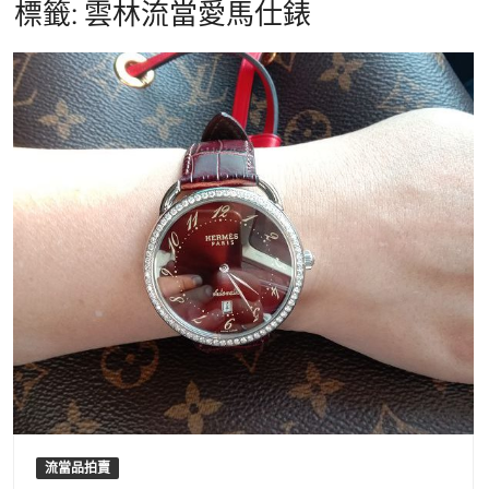
標籤:
雲林流當愛馬仕錶
流當品拍賣