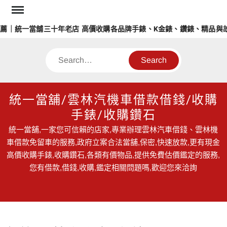
Skip
to
薦｜統一當舖三十年老店 高價收購各品牌手錶、K金錶、鑽錶、精品與故
content
Search
統一當舖/雲林汽機車借款借錢/收購
手錶/收購鑽石
統一當舖,一家您可信賴的店家,專業辦理雲林汽車借錢、雲林機
車借款免留車的服務,政府立案合法當舖,保密,快速放款,更有現金
高價收購手錶,收購鑽石,各類有價物品,提供免費估價鑑定的服務,
您有借款,借錢,收購,鑑定相關問題嗎,歡迎您來洽詢