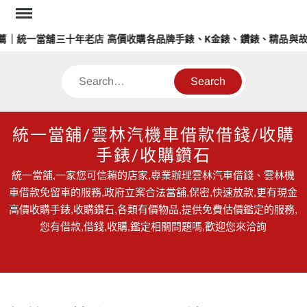
Skip
to
｜統一當舖三十年老店 高價收購各品牌手錶、K金錶、鑽錶、精品與故
content
Search
統一當舖/雲林汽機車借款借錢/收購
手錶/收購鑽石
統一當舖,一家您可信賴的店家,專業辦理雲林汽車借錢、雲林機
車借款免留車的服務,政府立案合法當舖,保密,快速放款,更有現金
高價收購手錶,收購鑽石,各類有價物品,提供免費估價鑑定的服務,
您有借款,借錢,收購,鑑定相關問題嗎,歡迎您來洽詢