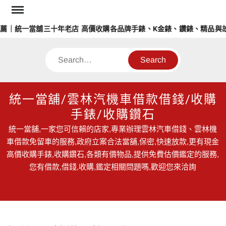
Skip
to
薦｜統一當舖三十年老店 高價收購各品牌手錶、K金錶、鑽錶、精品與故
content
Search
統一當舖/雲林汽機車借款借錢/收購
手錶/收購鑽石
統一當舖,一家您可信賴的店家,專業辦理雲林汽車借錢、雲林機
車借款免留車的服務,政府立案合法當舖,保密,快速放款,更有現金
高價收購手錶,收購鑽石,各類有價物品,提供免費估價鑑定的服務,
您有借款,借錢,收購,鑑定相關問題嗎,歡迎您來洽詢