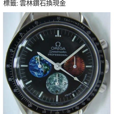
標籤:
雲林鑽石換現金