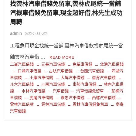
找雲林汽車借錢免留車,雲林虎尾統一當舖
汽機車借錢免留車,現金超好借,林先生成功
周轉
admin
2024-11-22
工程急用現金找統一當舖,雲林汽車借款找虎尾統一當
舖雲林汽車借 …
READ MORE
二崙汽車借錢
元長汽車借錢
免留車借錢
北港汽車借錢
口湖汽車借錢
古坑汽車借錢
台西汽車借錢
四湖汽
車借錢
土庫汽車借錢
大埤汽車借錢
崙背汽車借錢
斗六汽車借錢
斗南汽車借錢
東勢汽車借錢
林內汽車借
錢
水林汽車借錢
汽車借錢
汽車借錢免留車
莿桐汽
車借錢
虎尾汽車借錢
褒忠汽車借錢
西螺汽車借錢
雲林汽車借款
雲林汽車借錢
雲林汽車借錢免留車
麥寮
汽車借錢