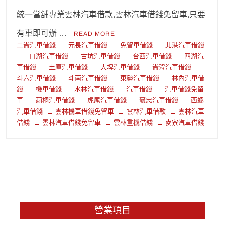
統一當舖專業雲林汽車借款,雲林汽車借錢免留車,只要
有車即可辦 …
READ MORE
二崙汽車借錢
元長汽車借錢
免留車借錢
北港汽車借錢
口湖汽車借錢
古坑汽車借錢
台西汽車借錢
四湖汽
車借錢
土庫汽車借錢
大埤汽車借錢
崙背汽車借錢
斗六汽車借錢
斗南汽車借錢
東勢汽車借錢
林內汽車借
錢
機車借錢
水林汽車借錢
汽車借錢
汽車借錢免留
車
莿桐汽車借錢
虎尾汽車借錢
褒忠汽車借錢
西螺
汽車借錢
雲林機車借錢免留車
雲林汽車借款
雲林汽車
借錢
雲林汽車借錢免留車
雲林重機借錢
麥寮汽車借錢
營業項目