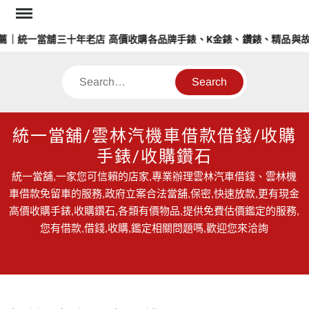
Skip
to
｜統一當舖三十年老店 高價收購各品牌手錶、K金錶、鑽錶、精品與故
content
Search
統一當舖/雲林汽機車借款借錢/收購
手錶/收購鑽石
統一當舖,一家您可信賴的店家,專業辦理雲林汽車借錢、雲林機
車借款免留車的服務,政府立案合法當舖,保密,快速放款,更有現金
高價收購手錶,收購鑽石,各類有價物品,提供免費估價鑑定的服務,
您有借款,借錢,收購,鑑定相關問題嗎,歡迎您來洽詢